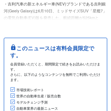
・吉利汽車の新エネルギー車(NEV)ブランドである吉利銀
河(Geely Galaxy)は6月10日、ミッドサイズSUV「星艦7」
の電気自動車(EV)版を発売した。航続距離が525kmと
605kmの2バージョン全4モデルが設定され、価格は10.98
万元-12.98万元(期間限定価格は9.98万元-11.98万元)。
・車体サイズは全長4,750mm、全幅1,905mm、全高
1,680mmで、ホイールベースは2,755mm。
このニュースは有料会員限定で
・AIを活....
す。
会員登録いただくと、期間限定で続きをお読みいただけま
す。
さらに、以下のようなコンテンツを無料でご利用いただけ
ます。
市場技術レポート
世界の自動車生産 / 販売台数
モデルチェンジ予測
自動車業界の最新ニュース