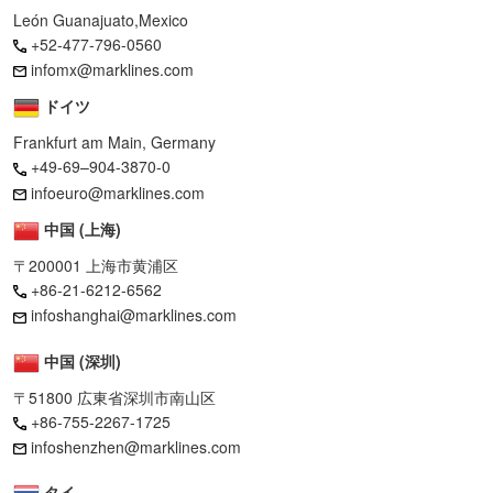
León Guanajuato,Mexico
+52-477-796-0560
infomx@marklines.com
ドイツ
Frankfurt am Main, Germany
+49-69–904-3870-0
infoeuro@marklines.com
中国 (上海)
〒200001 上海市黄浦区
+86-21-6212-6562
infoshanghai@marklines.com
中国 (深圳)
〒51800 広東省深圳市南山区
+86-755-2267-1725
infoshenzhen@marklines.com
タイ