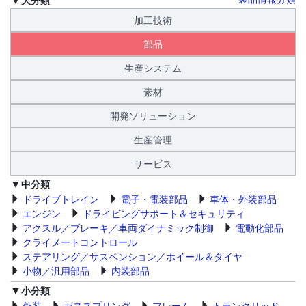
加工技術
部品
生産システム
素材
開発ソリューション
生産管理
サービス
中分類
ドライブトレイン
電子・電装部品
車体・外装部品
エンジン
ドライビングサポート＆セキュリティ
アクスル／ブレーキ／車両ダイナミック制御
電動化部品
クライメートコントロール
ステアリング／サスペンション／ホイール＆タイヤ
小物／汎用部品
内装部品
小分類
外装
ガススプリング
フレーム
トランクリッド