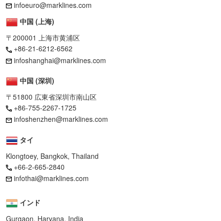
infoeuro@marklines.com
中国 (上海)
〒200001 上海市黄浦区
+86-21-6212-6562
infoshanghai@marklines.com
中国 (深圳)
〒51800 広東省深圳市南山区
+86-755-2267-1725
infoshenzhen@marklines.com
タイ
Klongtoey, Bangkok, Thailand
+66-2-665-2840
infothai@marklines.com
インド
Gurgaon, Haryana, India