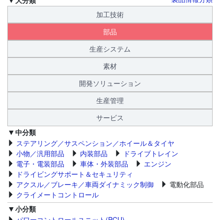
加工技術
部品
生産システム
素材
開発ソリューション
生産管理
サービス
中分類
ステアリング／サスペンション／ホイール＆タイヤ
小物／汎用部品
内装部品
ドライブトレイン
電子・電装部品
車体・外装部品
エンジン
ドライビングサポート＆セキュリティ
アクスル／ブレーキ／車両ダイナミック制御
電動化部品
クライメートコントロール
小分類
パワーコントロールユニット(PCU)