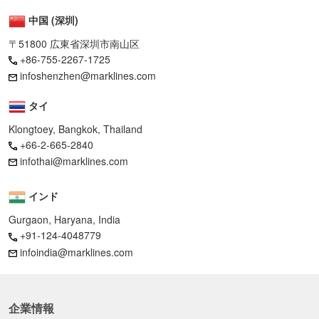
中国 (深圳)
〒51800 広東省深圳市南山区
+86-755-2267-1725
infoshenzhen@marklines.com
タイ
Klongtoey, Bangkok, Thailand
+66-2-665-2840
infothai@marklines.com
インド
Gurgaon, Haryana, India
+91-124-4048779
infoindia@marklines.com
企業情報