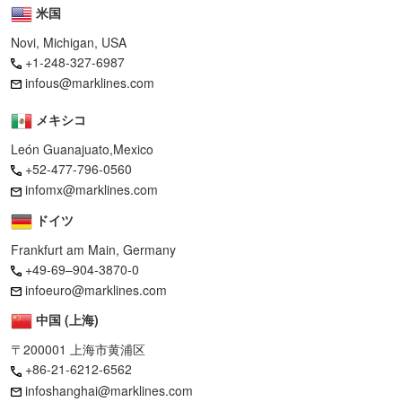
米国
Novi, Michigan, USA
+1-248-327-6987
infous@marklines.com
メキシコ
León Guanajuato,Mexico
+52-477-796-0560
infomx@marklines.com
ドイツ
Frankfurt am Main, Germany
+49-69–904-3870-0
infoeuro@marklines.com
中国 (上海)
〒200001 上海市黄浦区
+86-21-6212-6562
infoshanghai@marklines.com