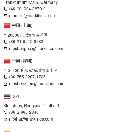
Frankfurt am Main, Germany
+49-69–904-3870-0
infoeuro@marklines.com
中国 (上海)
〒200001 上海市黄浦区
+86-21-6212-6562
infoshanghai@marklines.com
中国 (深圳)
〒51800 広東省深圳市南山区
+86-755-2267-1725
infoshenzhen@marklines.com
タイ
Klongtoey, Bangkok, Thailand
+66-2-665-2840
infothai@marklines.com