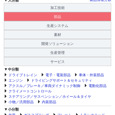
加工技術
部品
生産システム
素材
開発ソリューション
生産管理
サービス
中分類
ドライブトレイン
電子・電装部品
車体・外装部品
エンジン
ドライビングサポート＆セキュリティ
アクスル／ブレーキ／車両ダイナミック制御
電動化部品
クライメートコントロール
ステアリング／サスペンション／ホイール＆タイヤ
小物／汎用部品
内装部品
小分類
外装
ガススプリング
フレーム
トランクリッド