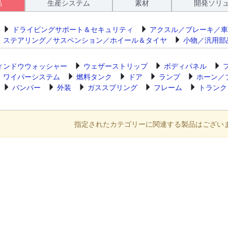
品
生産システム
素材
開発ソリ
ドライビングサポート＆セキュリティ
アクスル／ブレーキ／車
ステアリング／サスペンション／ホイール＆タイヤ
小物／汎用部
ィンドウウォッシャー
ウェザーストリップ
ボディパネル
ワイパーシステム
燃料タンク
ドア
ランプ
ホーン／
バンパー
外装
ガススプリング
フレーム
トランク
指定されたカテゴリーに関連する製品はござい