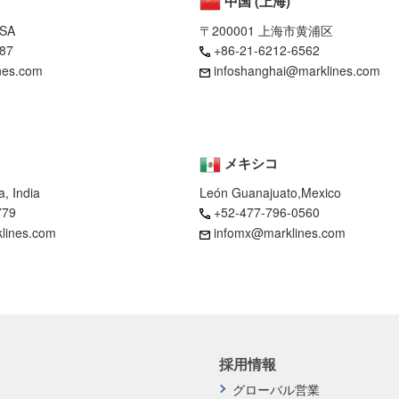
中国 (上海)
USA
〒200001 上海市黄浦区
87
+86-21-6212-6562
nes.com
infoshanghai@marklines.com
メキシコ
, India
León Guanajuato,Mexico
779
+52-477-796-0560
klines.com
infomx@marklines.com
採用情報
グローバル営業