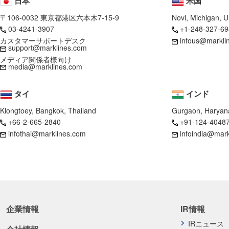
日本
米国
〒106-0032 東京都港区六本木7-15-9
Novi, Michigan, 
03-4241-3907
+1-248-327-69
カスタマーサポートデスク
infous@markli
support@marklines.com
メディア関係者様向け
media@marklines.com
タイ
インド
Klongtoey, Bangkok, Thailand
Gurgaon, Haryana
+66-2-665-2840
+91-124-4048
infothai@marklines.com
infoindia@mar
企業情報
IR情報
IRニュース