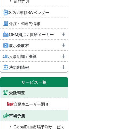
部品辞典
SDV / 車載SWベンダー
外注・調達先情報
OEM拠点 / 供給メーカー
展示会取材
人事組織 / 決算
法規制情報
サービス一覧
受託調査
自動車ユーザー調査
市場予測
GlobalData市場予測サービス