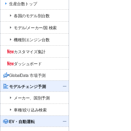
生産台数トップ
各国のモデル別台数
モデル/メーカー/国 検索
機種別エンジン台数
カスタマイズ集計
ダッシュボード
GlobalData 市場予測
モデルチェンジ予測
メーカー、国別予測
車種/絞り込み検索
EV・自動運転