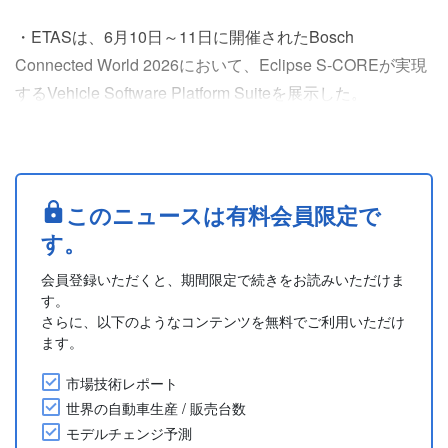
・ETASは、6月10日～11日に開催されたBosch
Connected World 2026において、Eclipse S-COREが実現
するVehicle Software Platform Suiteを展示した。
・同社は、オープンソースのイノベーション、産業製品
化、オープンスタンダードを組み合わせて、次世代自動車
向けのスケーラブルなソフトウェア基盤を構築する方法を
実演した。
このニュースは有料会員限定で
・このプラットフォームは、専有のミドルウェアへの依....
す。
会員登録いただくと、期間限定で続きをお読みいただけま
す。
さらに、以下のようなコンテンツを無料でご利用いただけ
ます。
市場技術レポート
世界の自動車生産 / 販売台数
モデルチェンジ予測