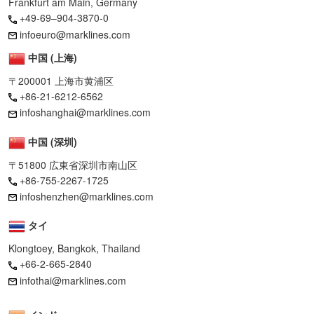
Frankfurt am Main, Germany
+49-69–904-3870-0
infoeuro@marklines.com
中国 (上海)
〒200001 上海市黄浦区
+86-21-6212-6562
infoshanghai@marklines.com
中国 (深圳)
〒51800 広東省深圳市南山区
+86-755-2267-1725
infoshenzhen@marklines.com
タイ
Klongtoey, Bangkok, Thailand
+66-2-665-2840
infothai@marklines.com