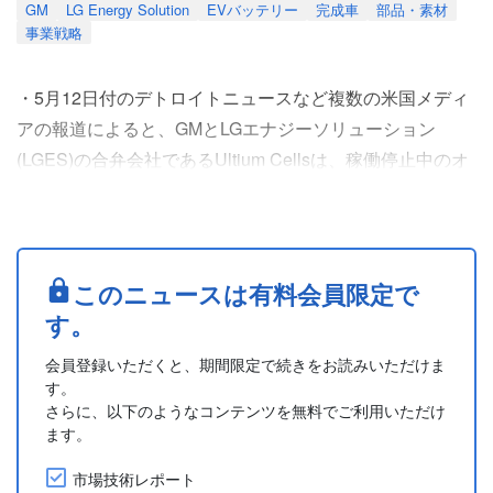
GM
LG Energy Solution
EVバッテリー
完成車
部品・素材
事業戦略
・5月12日付のデトロイトニュースなど複数の米国メディ
アの報道によると、GMとLGエナジーソリューション
(LGES)の合弁会社であるUltium Cellsは、稼働停止中のオ
ハイオ州ウォーレン(Warren)の電気自動車(EV)バッテリー
工場について、5月中に復職する従業員数はごく少数にと
どまると発表し、レイオフされた数百人の従業員の復帰計
画は依然として不透明であることを明らかにした。
このニュースは有料会員限定で
・GMとLGESは2026年1月、EVの需要低....
す。
会員登録いただくと、期間限定で続きをお読みいただけま
す。
さらに、以下のようなコンテンツを無料でご利用いただけ
ます。
市場技術レポート