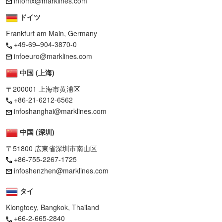
infomx@marklines.com
ドイツ
Frankfurt am Main, Germany
+49-69–904-3870-0
infoeuro@marklines.com
中国 (上海)
〒200001 上海市黄浦区
+86-21-6212-6562
infoshanghai@marklines.com
中国 (深圳)
〒51800 広東省深圳市南山区
+86-755-2267-1725
infoshenzhen@marklines.com
タイ
Klongtoey, Bangkok, Thailand
+66-2-665-2840