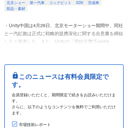
北京ショー
第一汽車
コックピット
SDV
完成車
部品・素材
・Unity中国は4月26日、北京モーターショー期間中、同社
と一汽紅旗は正式に戦略的提携深化に関する合意書を締結
したと発表した。また、Unityの「団結引擎(Tuanjie
Engine)」をベースに共同開発した「AI霊動粒子システ
ム」を初公開した。
・AI霊動粒子システム」は、粒子をヒューマンマシンイン
タラクション(HMI)のコアメディアとして、音声アシスタ
このニュースは有料会員限定で
ント、デスクトップ、アプリケーションなどフルシナリオ
す。
のインタラクションをつ....
会員登録いただくと、期間限定で続きをお読みいただけま
す。
さらに、以下のようなコンテンツを無料でご利用いただけ
ます。
市場技術レポート