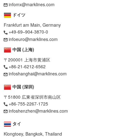
infomx@marklines.com
ドイツ
Frankfurt am Main, Germany
+49-69–904-3870-0
infoeuro@marklines.com
中国 (上海)
〒200001 上海市黄浦区
+86-21-6212-6562
infoshanghai@marklines.com
中国 (深圳)
〒51800 広東省深圳市南山区
+86-755-2267-1725
infoshenzhen@marklines.com
タイ
Klongtoey, Bangkok, Thailand