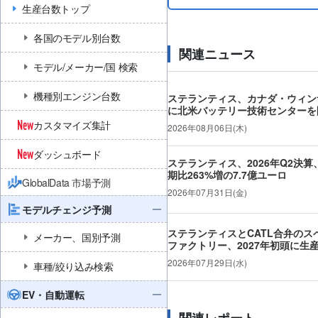
生産台数トップ
各国のモデル別台数
関連ニュース
モデル/メーカー/国 検索
機種別エンジン台数
ステランティス、カナダ・ウィン
に北米バッテリー技術センターを
カスタマイズ集計
2026年08月06日(木)
ダッシュボード
ステランティス、2026年Q2決
期比263%増の7.7億ユーロ
GlobalData 市場予測
2026年07月31日(金)
モデルチェンジ予測
ステランティスとCATL合弁のス
メーカー、国別予測
ファクトリー、2027年初頭に生
2026年07月29日(水)
車種/絞り込み検索
EV・自動運転