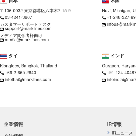
日本
米国
〒106-0032 東京都港区六本木7-15-9
Novi, Michigan, 
03-4241-3907
+1-248-327-69
カスタマーサポートデスク
infous@markli
support@marklines.com
メディア関係者様向け
media@marklines.com
タイ
インド
Klongtoey, Bangkok, Thailand
Gurgaon, Haryana
+66-2-665-2840
+91-124-4048
infothai@marklines.com
infoindia@mar
企業情報
IR情報
IRニュース