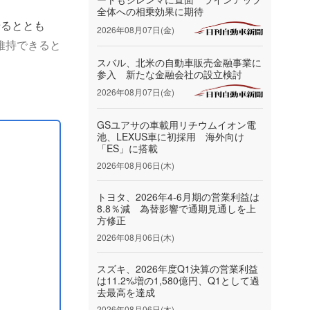
全体への相乗効果に期待
せるととも
2026年08月07日(金)
維持できると
スバル、北米の自動車販売金融事業に
参入 新たな金融会社の設立検討
改修後の施設
2026年08月07日(金)
サポートを
GSユアサの車載用リチウムイオン電
池、LEXUS車に初採用 海外向け
「ES」に搭載
2026年08月06日(木)
トヨタ、2026年4-6月期の営業利益は
8.8％減 為替影響で通期見通しを上
方修正
2026年08月06日(木)
スズキ、2026年度Q1決算の営業利益
は11.2%増の1,580億円、Q1として過
去最高を達成
2026年08月06日(木)