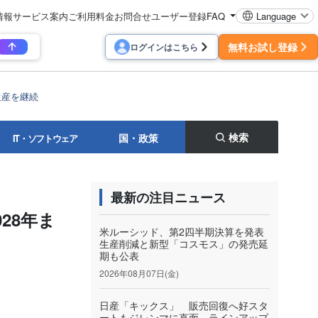
情報
サービス案内
ご利用料金
お問合せ
ユーザー登録
FAQ
Language
無料お試し登録
ログインはこちら
生産を継続
検索
国・政策
IT・ソフトウェア
最新の注目ニュース
28年ま
米ルーシッド、第2四半期決算を発表
生産削減と新型「コスモス」の発売延
期も公表
2026年08月07日(金)
日産「キックス」 販売回復へ好スタ
ートもジレンマに直面 ラインアップ