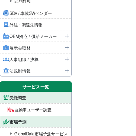
部品辞典
SDV / 車載SWベンダー
外注・調達先情報
OEM拠点 / 供給メーカー
展示会取材
人事組織 / 決算
法規制情報
サービス一覧
受託調査
自動車ユーザー調査
市場予測
GlobalData市場予測サービス