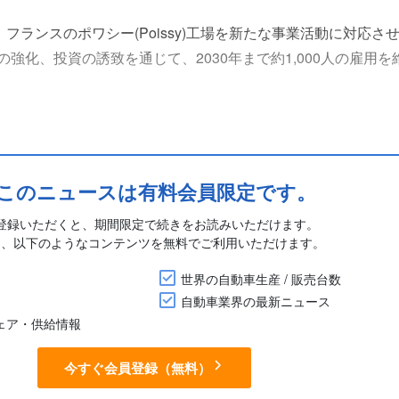
、フランスのポワシー(Poissy)工場を新たな事業活動に対応さ
強化、投資の誘致を通じて、2030年まで約1,000人の雇用を
代化と長期的な事業継続を目的に、1億ユーロ超を投資する。
レード、ライフサイクル関連サービスなどを通じ、カスタマー
は少....
このニュースは有料会員限定です。
登録いただくと、期間限定で続きをお読みいただけます。
に、以下のようなコンテンツを無料でご利用いただけます。
世界の自動車生産 / 販売台数
自動車業界の最新ニュース
シェア・供給情報
今すぐ会員登録（無料）