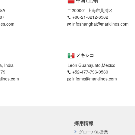
中国 (上海)
USA
〒200001 上海市黄浦区
87
+86-21-6212-6562
nes.com
infoshanghai@marklines.com
メキシコ
, India
León Guanajuato,Mexico
779
+52-477-796-0560
klines.com
infomx@marklines.com
採用情報
グローバル営業