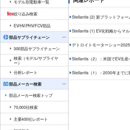
関連レポート
モデル別電動車一覧
絞り込み検索
Stellantis (2) 新プラッ
EV/HV/PHV/FCV部品
Stellantis (1) EV化戦略
部品サプライチェーン
デトロイトモーターショー202
300部品サプライチェーン
検索（モデル/サプライヤ
Stellantis（2）：米国でE
ー）
分析レポート
Stellantis（1）：2030年
部品メーカー検索
部品メーカー検索トップ
70,000社検索
主要400社レポート