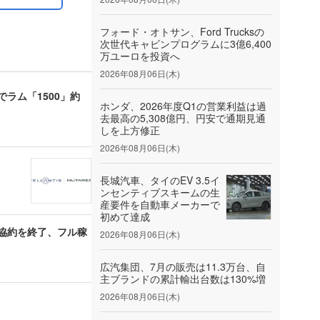
フォード・オトサン、Ford Trucksの
次世代キャビンプログラムに3億6,400
万ユーロを投資へ
2026年08月06日(木)
ラム「1500」約
ホンダ、2026年度Q1の営業利益は過
去最高の5,308億円、円安で通期見通
しを上方修正
2026年08月06日(木)
長城汽車、タイのEV 3.5イ
ンセンティブスキームの生
産要件を自動車メーカーで
初めて達成
協約を終了、フル稼
2026年08月06日(木)
広汽集団、7月の販売は11.3万台、自
主ブランドの累計輸出台数は130%増
2026年08月06日(木)