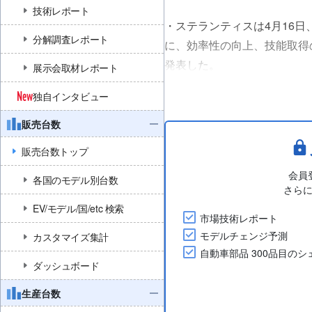
技術レポート
・ステランティスは4月16日
分解調査レポート
に、効率性の向上、技能取得の
発表した。
展示会取材レポート
・同社は、ポワシー工場の近
独自インタビュー
では、車両の保守、アップグ
行う。なお、同拠点での車両生産
販売台数
販売台数トップ
会員
各国のモデル別台数
さら
EV/モデル/国/etc 検索
市場技術レポート
モデルチェンジ予測
カスタマイズ集計
自動車部品 300品目の
ダッシュボード
生産台数