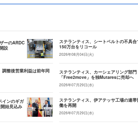
ステランティス、シートベルトの不具合で
ザーのARDC
150万台をリコール
開設
2026年08月04日(火)
算、調整後営業利益は前年同
ステランティス、カーシェアリング部門
「Free2move」を独Mutaresに売却へ
2026年07月29日(水)
ステランティス、伊アテッサ工場の連帯
ペインのギガ
働を再開
産開始見込み
2026年07月29日(水)