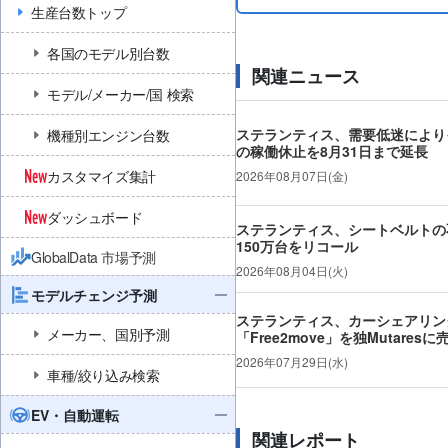
生産台数トップ
各国のモデル別台数
関連ニュース
モデル/メーカー/国 検索
ステランティス、需要低迷により
機種別エンジン台数
の稼働休止を8月31日まで延長
カスタマイズ集計
2026年08月07日(金)
ダッシュボード
ステランティス、シートベルトの不
150万台をリコール
GlobalData 市場予測
2026年08月04日(火)
モデルチェンジ予測
ステランティス、カーシェアリン
メーカー、国別予測
「Free2move」を独Mutaresに
2026年07月29日(水)
車種/絞り込み検索
EV・自動運転
関連レポート