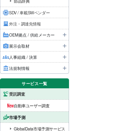
部品辞典
SDV / 車載SWベンダー
外注・調達先情報
OEM拠点 / 供給メーカー
展示会取材
人事組織 / 決算
法規制情報
サービス一覧
受託調査
自動車ユーザー調査
市場予測
GlobalData市場予測サービス