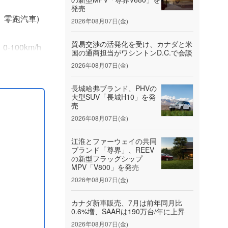
発売
、零跑汽車)
2026年08月07日(金)
貿易交渉の活発化を受け、カナダと米
100km/h
国の通商担当がワシントンD.C.で会談
2kWhと最
2026年08月07日(金)
長城哈弗ブランド、PHVの
大型SUV「長城H10」を発
売
2026年08月07日(金)
江淮とファーウェイの共同
ブランド「尊界」、REEV
の新型フラッグシップ
MPV「V800」を発売
2026年08月07日(金)
カナダ新車販売、7月は前年同月比
0.6%増、SAARは190万台/年に上昇
2026年08月07日(金)