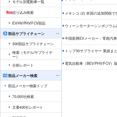
モデル別電動車一覧
絞り込み検索
メキシコ (2) 米国の追加関税
EV/HV/PHV/FCV部品
ウィーンモーターシンポジウム2
部品サプライチェーン
中国新興EVメーカー：零跑汽
300部品サプライチェーン
トップ30サプライヤー 業績ま
検索（モデル/サプライヤ
ー）
電気自動車（BEV/PHV/FCV）
分析レポート
部品メーカー検索
部品メーカー検索トップ
70,000社検索
主要400社レポート