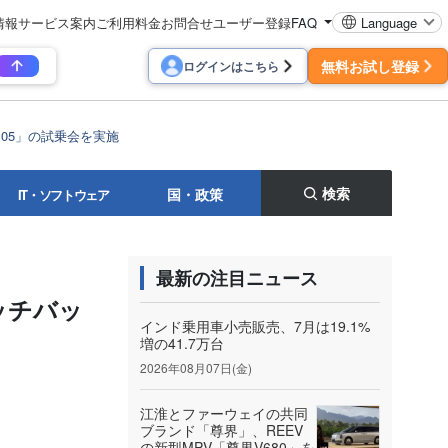
情報
サービス案内
ご利用料金
お問合せ
ユーザー登録
FAQ
Language
無料お試し登録
ログインはこちら
05」の試乗会を実施
検索
国・政策
IT・ソフトウェア
最新の注目ニュース
ッチバッ
インド乗用車小売販売、7月は19.1%
増の41.7万台
2026年08月07日(金)
江淮とファーウェイの共同
ブランド「尊界」、REEV
の新型MPV「尊界V680」を