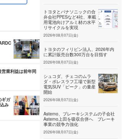
トヨタとパナソニックの合
弁会社PPESなど4社、車載
用電池向けアルミ材の水平
リサイクルを実現
2026年08月07日(金)
RDC
トヨタのフィリピン法人、2026年内
に累計販売台数300万台を目指す
2026年08月07日(金)
整後営業利益は前年同
シュコダ、チェコのムラ
ダ・ボレスラフ工場で新型
電気SUV「ピーク」の量産
開始
のギガ
2026年08月07日(金)
見込み
Astemo、ブレーキシステムの子会社
Astemo上田を吸収合併へ ブレーキ
事業の競争力強化
2026年08月07日(金)