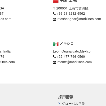
中国 (上海)
USA
〒200001 上海市黄浦区
87
+86-21-6212-6562
nes.com
infoshanghai@marklines.com
メキシコ
, India
León Guanajuato,Mexico
779
+52-477-796-0560
klines.com
infomx@marklines.com
採用情報
グローバル営業