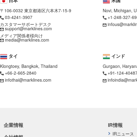
日本
米国
〒106-0032 東京都港区六本木7-15-9
Novi, Michigan, 
03-4241-3907
+1-248-327-69
カスタマーサポートデスク
infous@markli
support@marklines.com
メディア関係者様向け
media@marklines.com
タイ
インド
Klongtoey, Bangkok, Thailand
Gurgaon, Haryana
+66-2-665-2840
+91-124-4048
infothai@marklines.com
infoindia@mar
企業情報
IR情報
IRニュース