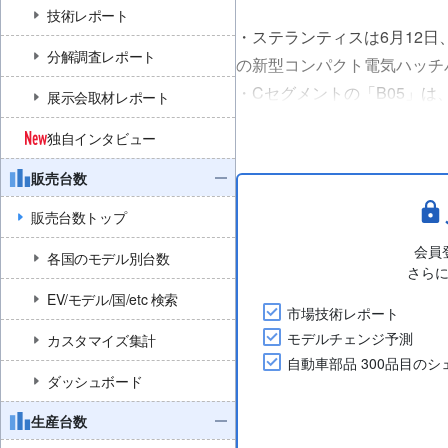
技術レポート
・ステランティスは6月12日、
分解調査レポート
の新型コンパクト電気ハッチ
・Cセグメントの「B05」は、最
展示会取材レポート
加速は6.7秒としている。 バ
独自インタビュー
大航続距離が482km....
販売台数
販売台数トップ
会員
各国のモデル別台数
さら
EV/モデル/国/etc 検索
市場技術レポート
モデルチェンジ予測
カスタマイズ集計
自動車部品 300品目の
ダッシュボード
生産台数