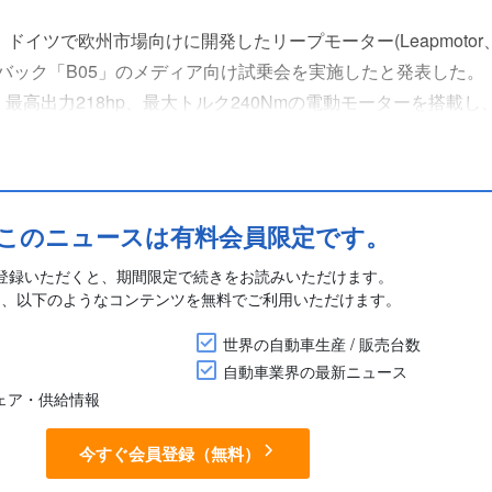
ドイツで欧州市場向けに開発したリープモーター(Leapmotor
バック「B05」のメディア向け試乗会を実施したと発表した。
高出力218hp、最大トルク240Nmの電動モーターを搭載し、0-
ッテリーは2種類で、WLTPモードで最大航続距離が401kmの56.
このニュースは有料会員限定です。
登録いただくと、期間限定で続きをお読みいただけます。
に、以下のようなコンテンツを無料でご利用いただけます。
世界の自動車生産 / 販売台数
自動車業界の最新ニュース
シェア・供給情報
今すぐ会員登録（無料）