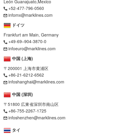
León Guanajuato,Mexico
+52-477-796-0560
infomx@marklines.com
ドイツ
Frankfurt am Main, Germany
+49-69–904-3870-0
infoeuro@marklines.com
中国 (上海)
〒200001 上海市黄浦区
+86-21-6212-6562
infoshanghai@marklines.com
中国 (深圳)
〒51800 広東省深圳市南山区
+86-755-2267-1725
infoshenzhen@marklines.com
タイ