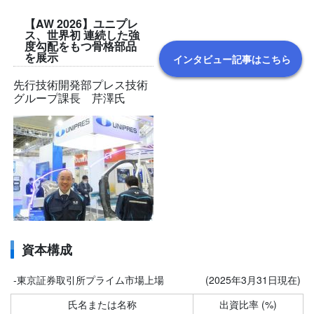
【AW 2026】ユニプレ
ス、世界初 連続した強
度勾配をもつ骨格部品
を展示
インタビュー記事はこちら
先行技術開発部プレス技術
グループ課長 芹澤氏
資本構成
-東京証券取引所プライム市場上場
(2025年3月31日現在)
氏名または名称
出資比率 (%)