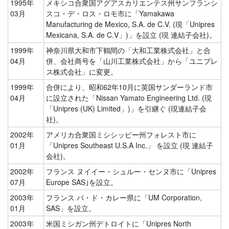
1995年
メキシコ合衆国アグアスカリエンテス州サンフランシ
03月
スコ・デ・ロス・ロモ市に「Yamakawa
Manufacturing de Mexico, S.A. de C.V. (現「Unipres
Mexicana, S.A. de C.V」)」を設立 (現 連結子会社)。
1999年
神奈川県大和市下鶴間の「大和工業株式会社」と合
04月
併、会社商号を「山川工業株式会社」から「ユニプレ
ス株式会社」に変更。
1999年
合併により、昭和62年10月に英国サンダーランド市
04月
に設立された「Nissan Yamato Engineering Ltd. (現
「Unipres (UK) Limited」)」を引継ぐ (現連結子会
社)。
2002年
アメリカ合衆国ミシシッピー州フォレスト市に
01月
「Unipres Southeast U.S.A Inc.」 を設立 (現 連結子
会社)。
2002年
フランス ヌイイー・シュルー・センヌ市に「Unipres
07月
Europe SAS｣を設立。
2003年
フランス パ・ド・カレー県に「UM Corporation,
01月
SAS」を設立。
2003年
米国ミシガン州デトロイトに「Unipres North