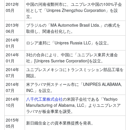
2012年
中国の河南省鄭州市に、ユニプレス中国の100%子会
05月
社として「Unipres Zhengzhou Corporation」を設
立。
2013年
ブラジルの「MA Automotive Brasil Ltda.」の株式を
06月
取得し、関連会社化した。
2014年
ロシア連邦に「Unipres Russia LLC」を設立。
01月
2014年
3社の合弁により、中国に「ユニプレス東昇大連会
01月
社」[Unipres Sunrise Corporation]を設立。
2014年
ユニプレスメキシコにトランスミッション部品工場を
07月
開設。
2014年
米アラバマ州スティール市に「UNIPRES ALABAMA,
07月
INC.」を設立。
2014年
八千代工業株式会社
の米国子会社である「Yachiyo
10月
Manufacturing of Alabama, LLC」よりユニプレスア
ラバマが板金事業を譲受。
2015年
新日鐵住金との資本業務提携を発表。
05月