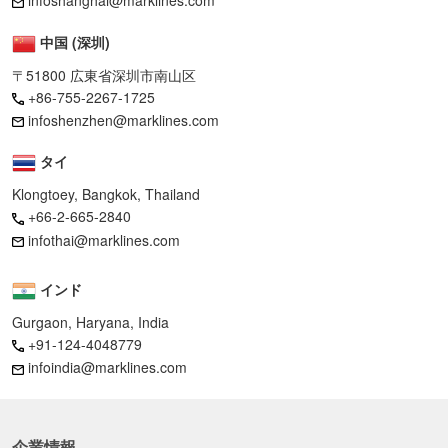
infoshanghai@marklines.com
中国 (深圳)
〒51800 広東省深圳市南山区
+86-755-2267-1725
infoshenzhen@marklines.com
タイ
Klongtoey, Bangkok, Thailand
+66-2-665-2840
infothai@marklines.com
インド
Gurgaon, Haryana, India
+91-124-4048779
infoindia@marklines.com
企業情報