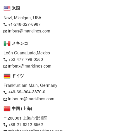
米国
Novi, Michigan, USA
+1-248-327-6987
infous@marklines.com
メキシコ
León Guanajuato,Mexico
+52-477-796-0560
infomx@marklines.com
ドイツ
Frankfurt am Main, Germany
+49-69–904-3870-0
infoeuro@marklines.com
中国 (上海)
〒200001 上海市黄浦区
+86-21-6212-6562