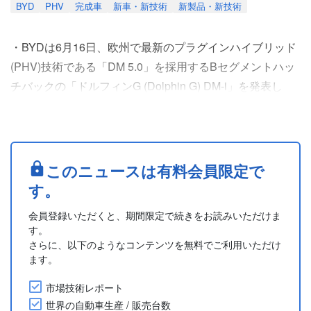
BYD
PHV
完成車
新車・新技術
新製品・新技術
・BYDは6月16日、欧州で最新のプラグインハイブリッド
(PHV)技術である「DM 5.0」を採用するBセグメントハッ
チバックの「ドルフィンG (Dolphin G) DM-i」を発表し
た。BYDによると、欧州初のBセグメントのPHVとなる。
顧客への初回納車は、2026年晩夏を予定。
・DM 5.0では、冷却効率とトランスミッション設計の最
適化に加えて、極薄ケイ素鋼板の採用によりEHS (電動ハ
このニュースは有料会員限定で
イブリッドシステム)の性能を向上させて....
す。
会員登録いただくと、期間限定で続きをお読みいただけま
す。
さらに、以下のようなコンテンツを無料でご利用いただけ
ます。
市場技術レポート
世界の自動車生産 / 販売台数