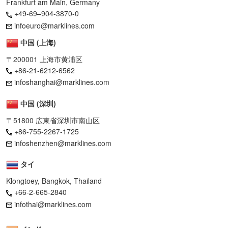
Frankfurt am Main, Germany
+49-69–904-3870-0
infoeuro@marklines.com
中国 (上海)
〒200001 上海市黄浦区
+86-21-6212-6562
infoshanghai@marklines.com
中国 (深圳)
〒51800 広東省深圳市南山区
+86-755-2267-1725
infoshenzhen@marklines.com
タイ
Klongtoey, Bangkok, Thailand
+66-2-665-2840
infothai@marklines.com