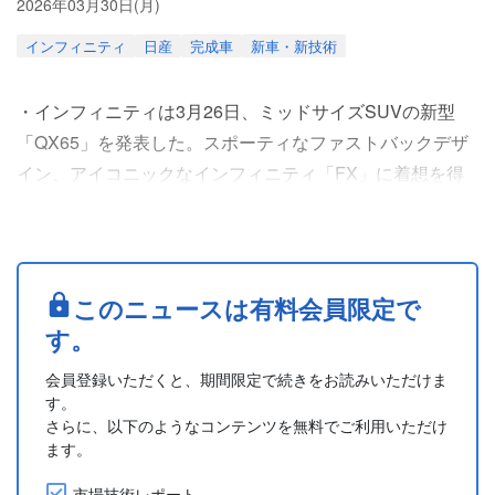
2026年03月30日(月)
インフィニティ
日産
完成車
新車・新技術
・インフィニティは3月26日、ミッドサイズSUVの新型
「QX65」を発表した。スポーティなファストバックデザ
イン、アイコニックなインフィニティ「FX」に着想を得
たドラマティックなスタイリングを採用し、先進技術と高
いパフォーマンスを提供する。
・2027年型となる新型「QX65」は、テネシー州スマーナ
(Smyrna)工場生産で、2026年初夏に米国発売予定。価格
このニュースは有料会員限定で
は5万3,990ドルから。LUXE、SPORTグレードに加え
す。
て、インテリア....
会員登録いただくと、期間限定で続きをお読みいただけま
す。
さらに、以下のようなコンテンツを無料でご利用いただけ
ます。
市場技術レポート