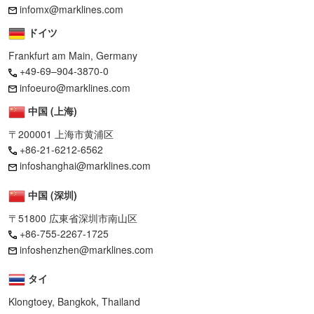
infomx@marklines.com
ドイツ
Frankfurt am Main, Germany
+49-69–904-3870-0
infoeuro@marklines.com
中国 (上海)
〒200001 上海市黄浦区
+86-21-6212-6562
infoshanghai@marklines.com
中国 (深圳)
〒51800 広東省深圳市南山区
+86-755-2267-1725
infoshenzhen@marklines.com
タイ
Klongtoey, Bangkok, Thailand