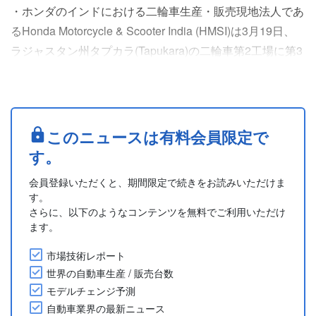
・ホンダのインドにおける二輪車生産・販売現地法人であ
るHonda Motorcycle & Scooter India (HMSI)は3月19日、
ラジャスタン州タプカラ(Tapukara)の二輪車第2工場に第3
生産ラインを新設すると発表した。
・HMSIは150億ルピー(約255億円)を投じ、第2工場に隣接
する7万4,000平方メートルの土地を購入し125cc、160cc
クラスのスクーターとライトモーターサイクルを年間67万
このニュースは有料会員限定で
台生産す....
す。
会員登録いただくと、期間限定で続きをお読みいただけま
す。
さらに、以下のようなコンテンツを無料でご利用いただけ
ます。
市場技術レポート
世界の自動車生産 / 販売台数
モデルチェンジ予測
自動車業界の最新ニュース