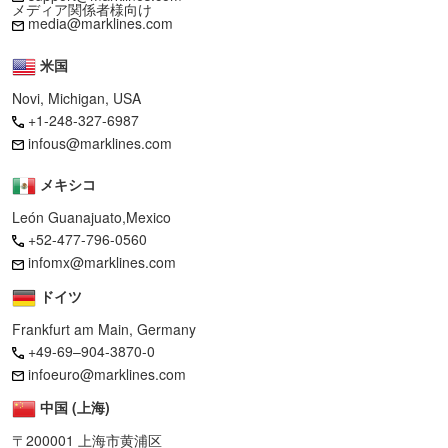
メディア関係者様向け
media@marklines.com
米国
Novi, Michigan, USA
+1-248-327-6987
infous@marklines.com
メキシコ
León Guanajuato,Mexico
+52-477-796-0560
infomx@marklines.com
ドイツ
Frankfurt am Main, Germany
+49-69–904-3870-0
infoeuro@marklines.com
中国 (上海)
〒200001 上海市黄浦区