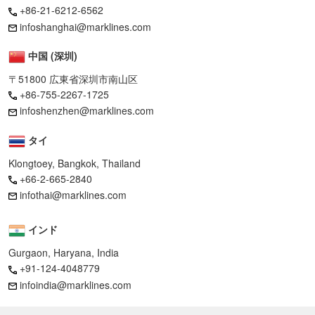
+86-21-6212-6562
infoshanghai@marklines.com
中国 (深圳)
〒51800 広東省深圳市南山区
+86-755-2267-1725
infoshenzhen@marklines.com
タイ
Klongtoey, Bangkok, Thailand
+66-2-665-2840
infothai@marklines.com
インド
Gurgaon, Haryana, India
+91-124-4048779
infoindia@marklines.com