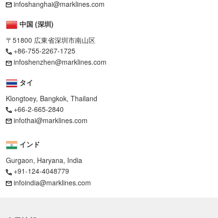
infoshanghai@marklines.com
中国 (深圳)
〒51800 広東省深圳市南山区
+86-755-2267-1725
infoshenzhen@marklines.com
タイ
Klongtoey, Bangkok, Thailand
+66-2-665-2840
infothai@marklines.com
インド
Gurgaon, Haryana, India
+91-124-4048779
infoindia@marklines.com