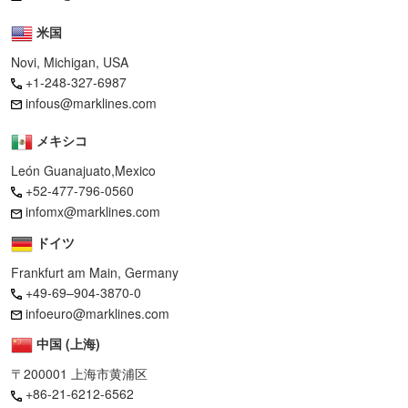
米国
Novi, Michigan, USA
+1-248-327-6987
infous@marklines.com
メキシコ
León Guanajuato,Mexico
+52-477-796-0560
infomx@marklines.com
ドイツ
Frankfurt am Main, Germany
+49-69–904-3870-0
infoeuro@marklines.com
中国 (上海)
〒200001 上海市黄浦区
+86-21-6212-6562