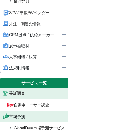
部品辞典
SDV / 車載SWベンダー
外注・調達先情報
OEM拠点 / 供給メーカー
展示会取材
人事組織 / 決算
法規制情報
サービス一覧
受託調査
自動車ユーザー調査
市場予測
GlobalData市場予測サービス