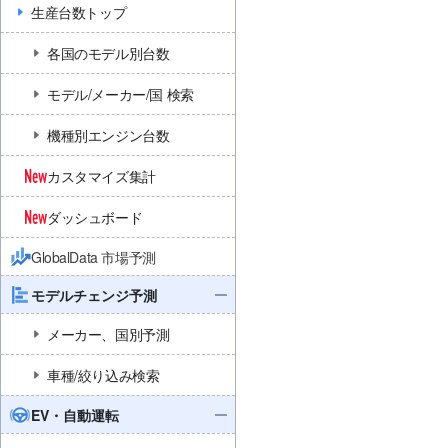
生産台数トップ
各国のモデル別台数
モデル/メーカー/国 検索
機種別エンジン台数
カスタマイズ集計
ダッシュボード
GlobalData 市場予測
モデルチェンジ予測
メーカー、国別予測
車種/絞り込み検索
EV・自動運転