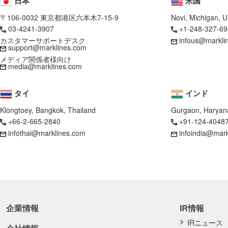
日本
米国
〒106-0032 東京都港区六本木7-15-9
Novi, Michigan, 
03-4241-3907
+1-248-327-69
カスタマーサポートデスク
infous@markli
support@marklines.com
メディア関係者様向け
media@marklines.com
タイ
インド
Klongtoey, Bangkok, Thailand
Gurgaon, Haryana
+66-2-665-2840
+91-124-4048
infothai@marklines.com
infoindia@mar
企業情報
IR情報
IRニュース