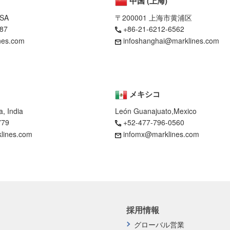
中国 (上海)
USA
〒200001 上海市黄浦区
87
+86-21-6212-6562
nes.com
infoshanghai@marklines.com
メキシコ
, India
León Guanajuato,Mexico
779
+52-477-796-0560
klines.com
infomx@marklines.com
採用情報
グローバル営業