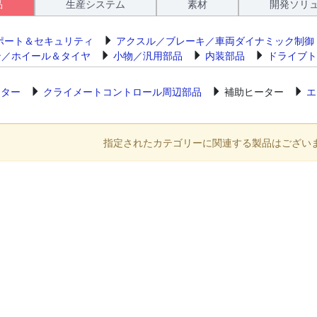
品
生産システム
素材
開発ソリ
ポート＆セキュリティ
アクスル／ブレーキ／車両ダイナミック制御
ン／ホイール＆タイヤ
小物／汎用部品
内装部品
ドライブト
ーター
クライメートコントロール周辺部品
補助ヒーター
エ
指定されたカテゴリーに関連する製品はござい