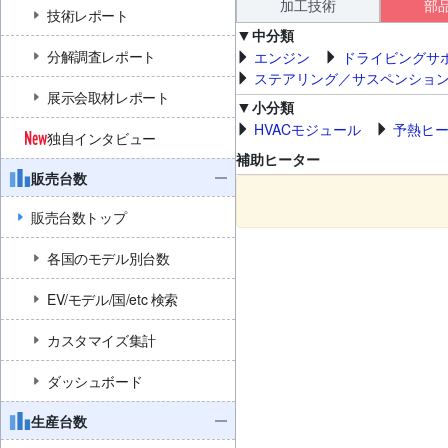
加工技術
部
技術レポート
中分類
分解調査レポート
エンジン
ドライビングサ
ステアリング／サスペンショ
展示会取材レポート
小分類
HVACモジュール
予熱ヒ
独自インタビュー
補助ヒーター
販売台数
販売台数トップ
各国のモデル別台数
EV/モデル/国/etc 検索
カスタマイズ集計
ダッシュボード
生産台数