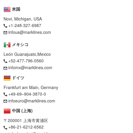
米国
Novi, Michigan, USA
+1-248-327-6987
infous@marklines.com
メキシコ
León Guanajuato,Mexico
+52-477-796-0560
infomx@marklines.com
ドイツ
Frankfurt am Main, Germany
+49-69–904-3870-0
infoeuro@marklines.com
中国 (上海)
〒200001 上海市黄浦区
+86-21-6212-6562