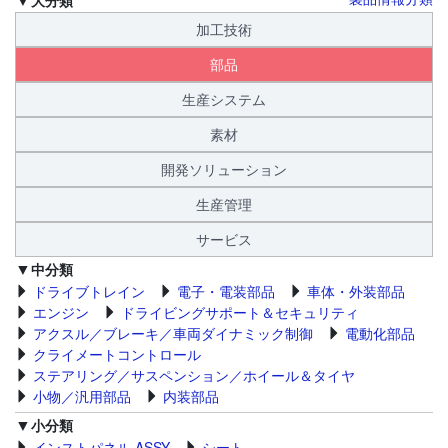
加工技術
部品
生産システム
素材
開発ソリューション
生産管理
サービス
中分類
ドライブトレイン
電子・電装部品
車体・外装部品
エンジン
ドライビングサポート＆セキュリティ
アクスル／ブレーキ／車両ダイナミック制御
電動化部品
クライメートコントロール
ステアリング／サスペンション／ホイール＆タイヤ
小物／汎用部品
内装部品
小分類
インストパネル ASSY
シート