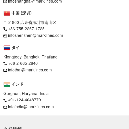
infoshanghai@marklines.com
中国 (深圳)
〒51800 広東省深圳市南山区
+86-755-2267-1725
infoshenzhen@marklines.com
タイ
Klongtoey, Bangkok, Thailand
+66-2-665-2840
infothai@marklines.com
インド
Gurgaon, Haryana, India
+91-124-4048779
infoindia@marklines.com