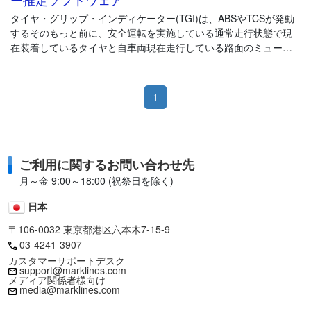
タイヤ・グリップ・インディケーター(TGI)は、ABSやTCSが発動
するそのもっと前に、安全運転を実施している通常走行状態で現
在装着しているタイヤと自車両現在走行している路面のミューを
推定することができるソフトウェアです。
自動車は最終的にはタイヤに伝達させた動力を路面に作用させて
1
制御しているので、路面ミューはとても重要なパラメータになり
ます。
自動車制御の基本的な情報になるので、路面ミューの情報は様々
な用途に活用でき、一石三鳥にも十鳥にもなりうる情報です。
ご利用に関するお問い合わせ先
【Highミュー → Lowミュー】
月～金 9:00～18:00 (祝祭日を除く)
・AWDの発動やトルク配分最適化
日本
・ACCの車間距離や速度の制御、またはドライバーへのACC解除
の提案
〒106-0032 東京都港区六本木7-15-9
・衝突軽減ブレーキの制御始動タイミングを路面の滑りやすさに
03-4241-3907
適応
カスタマーサポートデスク
・回生ブレーキを路面ミューに応じてディスクブレーキと合わせ
support@marklines.com
メディア関係者様向け
るブレーキブレンディング
media@marklines.com
・サマータイヤとスタッドレスタイヤ別でのABSの制御ロジック
の適応