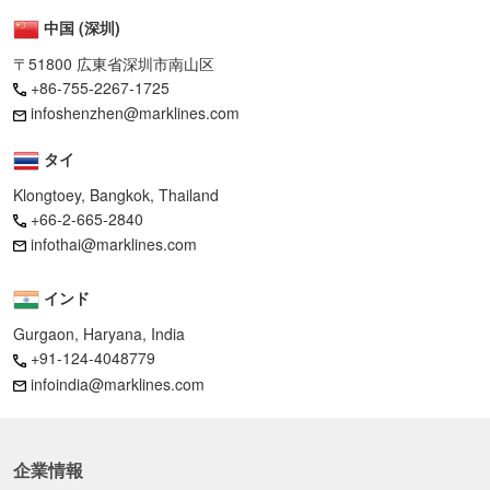
中国 (深圳)
〒51800 広東省深圳市南山区
+86-755-2267-1725
infoshenzhen@marklines.com
タイ
Klongtoey, Bangkok, Thailand
+66-2-665-2840
infothai@marklines.com
インド
Gurgaon, Haryana, India
+91-124-4048779
infoindia@marklines.com
企業情報