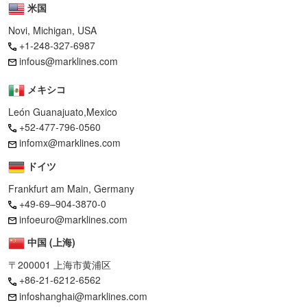
米国
・走行中の路面ミューをドライバーに表示するインフォテイメン
ト
Novi, Michigan, USA
・2WD/AWD制御最適化によるバッテリー消費の節約
+1-248-327-6987
infous@marklines.com
【Lowミュー → Highミュー】
・ブレーキブレンディングから回生ブレーキに復帰し再充電の効
メキシコ
果を最大化
León Guanajuato,Mexico
・2WD/AWD制御最適化によるバッテリー消費の節約
+52-477-796-0560
TGIはCAN-Bus上に流れている情報のみで路面ミューを推定するこ
infomx@marklines.com
とが可能なので、処理能力や記録容量、セキュリティ要件に制限
ドイツ
されず、インストール先を選びません。
Frankfurt am Main, Germany
取得できる情報は路面ミュー以外にも、現在装着しているタイヤ
+49-69–904-3870-0
のスティッフネス（サマータイヤとスタッドレスタイヤの識
infoeuro@marklines.com
別）、路面のラフネスやポットホールの検出も可能で、これらす
中国 (上海)
べての情報が既存のセンサー信号を利用して得られるので、低コ
スト、安価な実装コストで車両に装備することができます。
〒200001 上海市黄浦区
+86-21-6212-6562
取得された路面の情報は、クラウドに集約されRSAとRSCという
infoshanghai@marklines.com
クラウドサービスによってデータ共有されています。