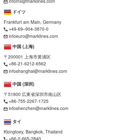
infomx@marklines.com
ドイツ
Frankfurt am Main, Germany
+49-69–904-3870-0
infoeuro@marklines.com
中国 (上海)
〒200001 上海市黄浦区
+86-21-6212-6562
infoshanghai@marklines.com
中国 (深圳)
〒51800 広東省深圳市南山区
+86-755-2267-1725
infoshenzhen@marklines.com
タイ
Klongtoey, Bangkok, Thailand
+66-2-665-2840