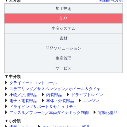
加工技術
部品
生産システム
素材
開発ソリューション
生産管理
サービス
中分類
クライメートコントロール
ステアリング／サスペンション／ホイール＆タイヤ
小物／汎用部品
内装部品
ドライブトレイン
電子・電装部品
車体・外装部品
エンジン
ドライビングサポート＆セキュリティ
アクスル／ブレーキ／車両ダイナミック制御
電動化部品
小分類
排気システム
エンジンコントロール部品