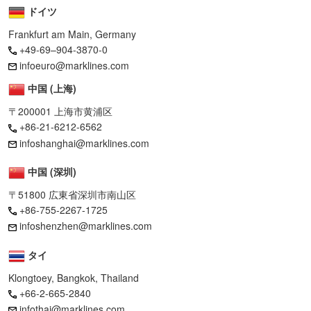
ドイツ
Frankfurt am Main, Germany
+49-69–904-3870-0
infoeuro@marklines.com
中国 (上海)
〒200001 上海市黄浦区
+86-21-6212-6562
infoshanghai@marklines.com
中国 (深圳)
〒51800 広東省深圳市南山区
+86-755-2267-1725
infoshenzhen@marklines.com
タイ
Klongtoey, Bangkok, Thailand
+66-2-665-2840
infothai@marklines.com