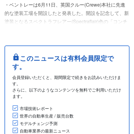
・ベントレーは6月11日、英国クルー(Crewe)本社に先進
的な塗装工場を開設したと発表した。開設を記念して、新
塗装となるスペクトラフレアー(Spectraflair)色の「コンチ
ネンタルGT S (Continental GT S)」が披露された。
・この新工場では、「コンチネンタルGT」、「GTC」、
「フライングスパー(Flying Spur)」、そしてベントレー初
のEVの塗装が行われる。今後は「ベンテイガ
このニュースは有料会員限定で
(Bentayga)」....
す。
会員登録いただくと、期間限定で続きをお読みいただけま
す。
さらに、以下のようなコンテンツを無料でご利用いただけ
ます。
市場技術レポート
世界の自動車生産 / 販売台数
モデルチェンジ予測
自動車業界の最新ニュース