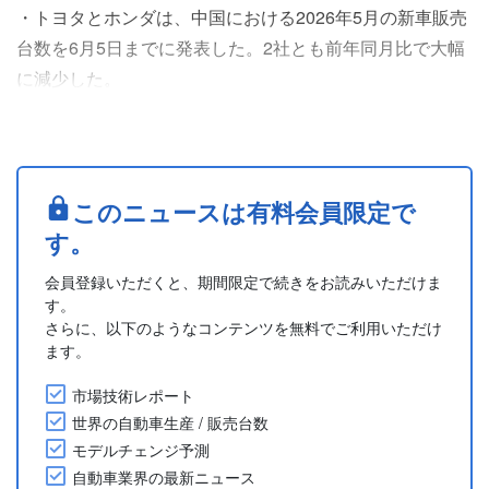
・トヨタとホンダは、中国における2026年5月の新車販売
台数を6月5日までに発表した。2社とも前年同月比で大幅
に減少した。
・トヨタは、5月の中国での新車販売台数が前年同月比
31.7%減の10万2,300台、1-5月の累計販売台数は前年同期
比14.8%減の57万9,400台となった。ブランド別では、広
汽トヨタの5月の販売は5万5,048台で、電気自動車(EV)の
このニュースは有料会員限定で
「bZ (鉑智)」シリーズの5月の販売は1万73台となり、全
す。
体の18%を....
会員登録いただくと、期間限定で続きをお読みいただけま
す。
さらに、以下のようなコンテンツを無料でご利用いただけ
ます。
市場技術レポート
世界の自動車生産 / 販売台数
モデルチェンジ予測
自動車業界の最新ニュース