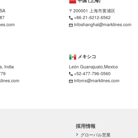
中国 (上海)
USA
〒200001 上海市黄浦区
87
+86-21-6212-6562
nes.com
infoshanghai@marklines.com
メキシコ
, India
León Guanajuato,Mexico
779
+52-477-796-0560
klines.com
infomx@marklines.com
採用情報
グローバル営業