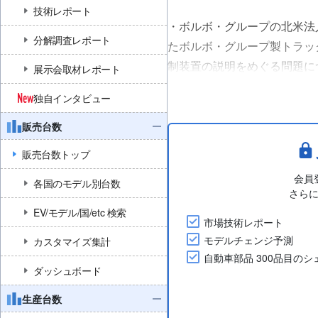
技術レポート
・ボルボ・グループの北米法人Vol
分解調査レポート
たボルボ・グループ製トラック
制装置の説明をめぐる問題に
展示会取材レポート
・ボルボは責任を認めることな
独自インタビュー
ルの拠出、1....
販売台数
販売台数トップ
会員
各国のモデル別台数
さら
EV/モデル/国/etc 検索
市場技術レポート
モデルチェンジ予測
カスタマイズ集計
自動車部品 300品目の
ダッシュボード
生産台数