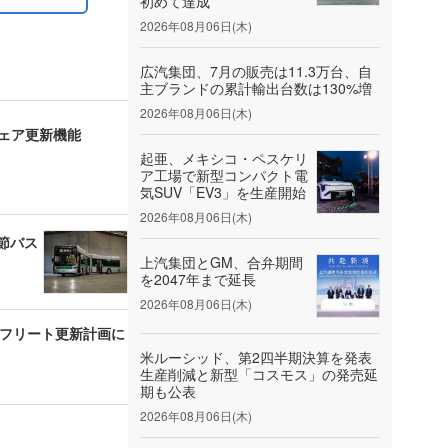
初めて達成
2026年08月06日(木)
広汽集団、7月の販売は11.3万台、自
主ブランドの累計輸出台数は130%増
2026年08月06日(木)
ウェア更新機能
起亜、メキシコ・ペスケリ
ア工場で新型コンパクト電
気SUV「EV3」を生産開始
2026年08月06日(木)
節バス
上汽集団とGM、合弁期間
を2047年まで延長
2026年08月06日(木)
のフリート更新計画に
米ルーシッド、第2四半期決算を発表
生産削減と新型「コスモス」の発売延
期も公表
2026年08月06日(木)