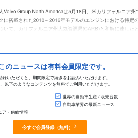
vo Group North Americaは5月18日、米カリフォルニア
に搭載された2010～2016年モデルのエンジンにおける特定
ついて、カリフォルニア州大気資源局(CARB)と和解に達した
く、1,250万ドルの民事制裁金、ARBの大気汚染対策基金への7
このニュースは有料会員限定です。
登録いただくと、期間限定で続きをお読みいただけます。
に、以下のようなコンテンツを無料でご利用いただけます。
世界の自動車生産 / 販売台数
自動車業界の最新ニュース
シェア・供給情報
今すぐ会員登録（無料）