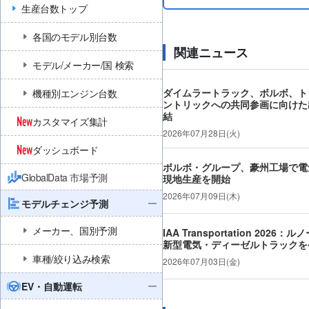
生産台数トップ
各国のモデル別台数
関連ニュース
モデル/メーカー/国 検索
ダイムラートラック、ボルボ、ト
機種別エンジン台数
ントリックへの共同参画に向けた
結
カスタマイズ集計
2026年07月28日(火)
ダッシュボード
ボルボ・グループ、豪州工場で電
GlobalData 市場予測
現地生産を開始
2026年07月09日(木)
モデルチェンジ予測
メーカー、国別予測
IAA Transportation 2026
新型電気・ディーゼルトラックを
車種/絞り込み検索
2026年07月03日(金)
EV・自動運転