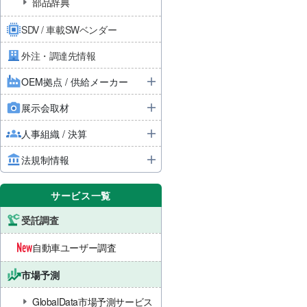
部品辞典
SDV / 車載SWベンダー
外注・調達先情報
OEM拠点 / 供給メーカー
展示会取材
人事組織 / 決算
法規制情報
サービス一覧
受託調査
自動車ユーザー調査
市場予測
GlobalData市場予測サービス