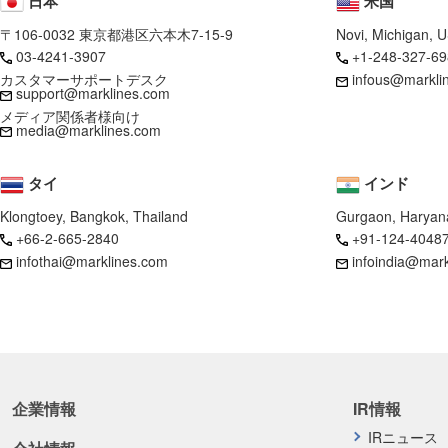
日本
米国
〒106-0032 東京都港区六本木7-15-9
Novi, Michigan, 
03-4241-3907
+1-248-327-69
カスタマーサポートデスク
infous@markli
support@marklines.com
メディア関係者様向け
media@marklines.com
タイ
インド
Klongtoey, Bangkok, Thailand
Gurgaon, Haryana
+66-2-665-2840
+91-124-4048
infothai@marklines.com
infoindia@mar
企業情報
IR情報
IRニュース