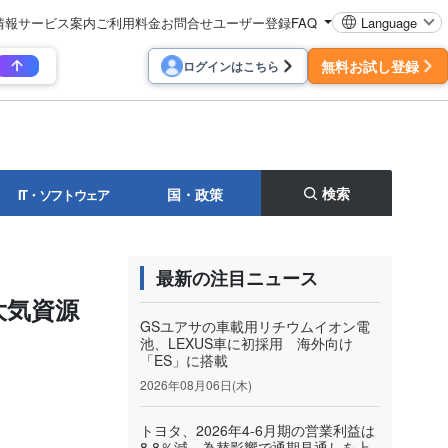
情報
サービス案内
ご利用料金
お問合せ
ユーザー登録
FAQ
Language
無料お試し登録
ログインはこちら
検索
国・政策
IT・ソフトウェア
最新の注目ニュース
大気資源
GSユアサの車載用リチウムイオン電
池、LEXUS車に初採用 海外向け
「ES」に搭載
2026年08月06日(木)
トヨタ、2026年4-6月期の営業利益は
8.8％減 為替影響で通期見通しを上