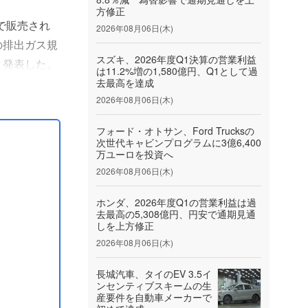
方修正
州で販売され
2026年08月06日(木)
の排出ガス規
スズキ、2026年度Q1決算の営業利益
と発表した。
は11.2%増の1,580億円、Q1として過
,100万ド
去最高を達成
2026年08月06日(木)
フォード・オトサン、Ford Trucksの
次世代キャビンプログラムに3億6,400
万ユーロを投資へ
2026年08月06日(木)
ホンダ、2026年度Q1の営業利益は過
去最高の5,308億円、円安で通期見通
しを上方修正
2026年08月06日(木)
長城汽車、タイのEV 3.5イ
ンセンティブスキームの生
産要件を自動車メーカーで