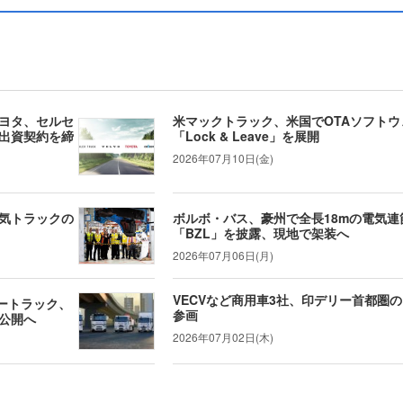
ヨタ、セルセ
米マックトラック、米国でOTAソフト
出資契約を締
「Lock & Leave」を展開
2026年07月10日(金)
気トラックの
ボルボ・バス、豪州で全長18mの電気連
「BZL」を披露、現地で架装へ
2026年07月06日(月)
VECVなど商用車3社、印デリー首都圏
：ルノートラック、
参画
公開へ
2026年07月02日(木)