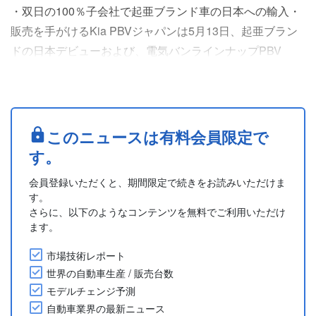
・双日の100％子会社で起亜ブランド車の日本への輸入・
販売を手がけるKia PBVジャパンは5月13日、起亜ブラン
ドの日本デビューおよび、電気バンラインナップPBV
(Platform Beyond Vehicle)の日本初上陸、日本国内におけ
る直営ディーラー第1号店の開業を記念した発表会を開催
した。
・会場となったのは東京都西東京市にある直営ディーラー
このニュースは有料会員限定で
第1号店の「Kia PBV西東京」。テープカットセレモニー
す。
や、起亜のキム・サンデ....
会員登録いただくと、期間限定で続きをお読みいただけま
す。
さらに、以下のようなコンテンツを無料でご利用いただけ
ます。
市場技術レポート
世界の自動車生産 / 販売台数
モデルチェンジ予測
自動車業界の最新ニュース