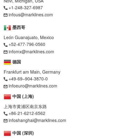
Novi, Michigan, USA
+1-248-327-6987
infous@marklines.com
墨西哥
León Guanajuato, Mexico
+52-477-796-0560
infomx@marklines.com
德国
Frankfurt am Main, Germany
+49-69–904-3870-0
infoeuro@marklines.com
中国 (上海)
上海市黄浦区南京东路
+86-21-6212-6562
infoshanghai@marklines.com
中国 (深圳)