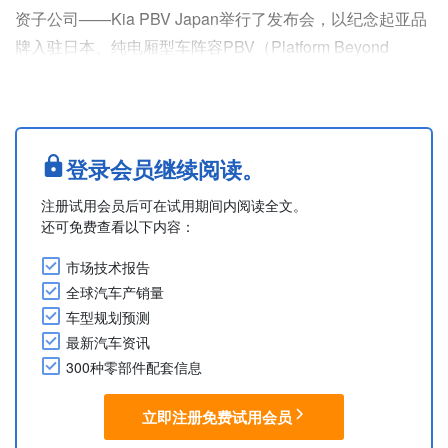
资子公司——Kia PBV Japan举行了发布会，以纪念起亚品
牌入驻日本、纯电厢型车阵容PBV（Platform Beyond
Vehicle）首次登陆日本，以及日本国内首家直营经销商门
店开业。
发布会于日本东京都西东京市的首家直营经销商门店“Kia
PBV西东京”举行。现场进行了剪彩仪式，起亚副总裁金相
登录会员继续阅读。
大与Kia PBV Japan代表董事兼总裁田岛靖也发表了演讲。
注册试用会员后可在试用期间内阅读全文。
起亚此次....
还可免费查看以下内容：
市场技术报告
全球汽车产销量
车型规划预测
最新汽车资讯
300种零部件配套信息
立即注册免费试用会员