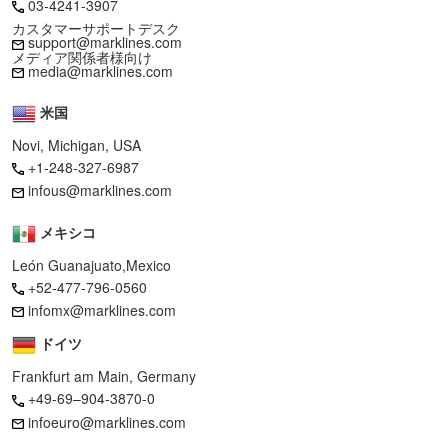
03-4241-3907
カスタマーサポートデスク
support@marklines.com
メディア関係者様向け
media@marklines.com
米国
Novi, Michigan, USA
+1-248-327-6987
infous@marklines.com
メキシコ
León Guanajuato,Mexico
+52-477-796-0560
infomx@marklines.com
ドイツ
Frankfurt am Main, Germany
+49-69–904-3870-0
infoeuro@marklines.com