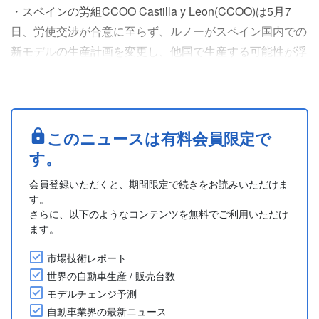
・スペインの労組CCOO Castilla y Leon(CCOO)は5月7
日、労使交渉が合意に至らず、ルノーがスペイン国内での
新モデルの生産計画を変更し、他国で生産する可能性が浮
上したと公表した。
・この決定により、2028年以降にパレンシア(Palencia)工
場で予定されていた電気自動車(EV)およびハイブリッド車
(HV)の新モデル3車種が影響を受ける一方、既存のHV 2車
このニュースは有料会員限定で
種はバリャドリッド(Valladolid)工場での生産....
す。
会員登録いただくと、期間限定で続きをお読みいただけま
す。
さらに、以下のようなコンテンツを無料でご利用いただけ
ます。
市場技術レポート
世界の自動車生産 / 販売台数
モデルチェンジ予測
自動車業界の最新ニュース