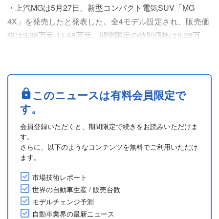
・上汽MGは5月27日、新型コンパクト電気SUV「MG
4X」を発売したと発表した。全4モデル設定され、販売価
格は9.98万元-11.68万元。期間限定の特別価格は9.28万
元-10.98万元。
・車体サイズは、全長4,500mm、全幅1,849mm、全高
1,621/1,627mmで、ホイールベースは2,735mm。
・駆動方式は後輪駆動。永久磁石同期モーターを搭載し、
このニュースは有料会員限定で
最高出力は125/150kW、最大トルクは250/350Nm。最....
す。
会員登録いただくと、期間限定で続きをお読みいただけま
す。
さらに、以下のようなコンテンツを無料でご利用いただけ
ます。
市場技術レポート
世界の自動車生産 / 販売台数
モデルチェンジ予測
自動車業界の最新ニュース