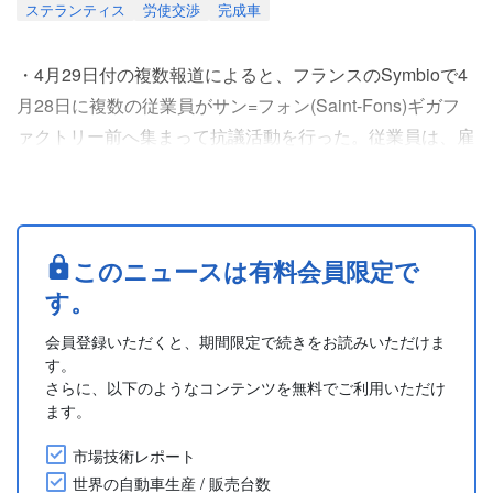
ステランティス
労使交渉
完成車
・4月29日付の複数報道によると、フランスのSymbioで4
月28日に複数の従業員がサン=フォン(Saint-Fons)ギガフ
ァクトリー前へ集まって抗議活動を行った。従業員は、雇
用喪失の危機に直面する358人の労働者に対する公正な支
援と同工場の将来的な存続確保を求めた。
・従業員は労使協議会主導によるストライキを支援してお
り、今回の抗議は2025年12月の雇用保護計画発表以降2回
このニュースは有料会員限定で
目のものとなる。同計画では労働者510人中358人超が....
す。
会員登録いただくと、期間限定で続きをお読みいただけま
す。
さらに、以下のようなコンテンツを無料でご利用いただけ
ます。
市場技術レポート
世界の自動車生産 / 販売台数