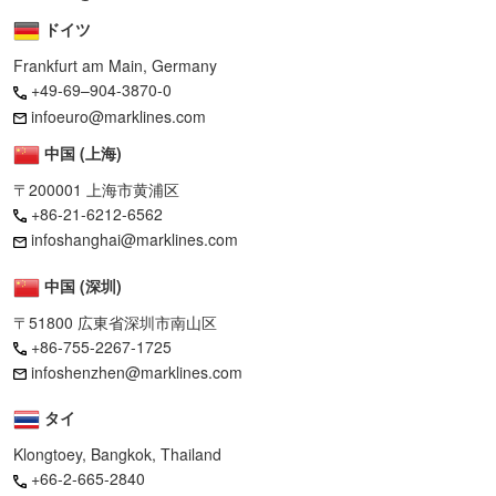
ドイツ
Frankfurt am Main, Germany
+49-69–904-3870-0
infoeuro@marklines.com
中国 (上海)
〒200001 上海市黄浦区
+86-21-6212-6562
infoshanghai@marklines.com
中国 (深圳)
〒51800 広東省深圳市南山区
+86-755-2267-1725
infoshenzhen@marklines.com
タイ
Klongtoey, Bangkok, Thailand
+66-2-665-2840