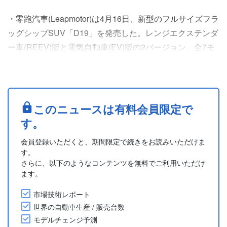
・零跑汽車(Leapmotor)は4月16日、新型のフルサイズフラ
ッグシップSUV「D19」を発売した。レンジエクステンダ
ー車(REEV)版と電気自動車(EV)版の2バージョン、全7モ
デルが設定され、価格は21.98万元-26.98万元。
・6人乗りと7人乗りの2種類を提供する。車体サイズは全
長5,252mm、全幅1,995mm、全高1,780/1,800mmで、ホイ
ールベースは3,110mm。
このニュースは有料会員限定で
・駆動方式はデュアルモーターの四輪駆....
す。
会員登録いただくと、期間限定で続きをお読みいただけま
す。
さらに、以下のようなコンテンツを無料でご利用いただけ
ます。
市場技術レポート
世界の自動車生産 / 販売台数
モデルチェンジ予測