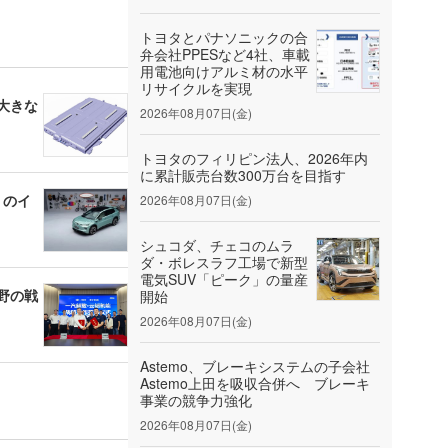
トヨタとパナソニックの合
弁会社PPESなど4社、車載
用電池向けアルミ材の水平
リサイクルを実現
大きな
2026年08月07日(金)
トヨタのフィリピン法人、2026年内
に累計販売台数300万台を目指す
」のイ
2026年08月07日(金)
シュコダ、チェコのムラ
ダ・ボレスラフ工場で新型
電気SUV「ピーク」の量産
野の戦
開始
2026年08月07日(金)
Astemo、ブレーキシステムの子会社
Astemo上田を吸収合併へ ブレーキ
事業の競争力強化
2026年08月07日(金)