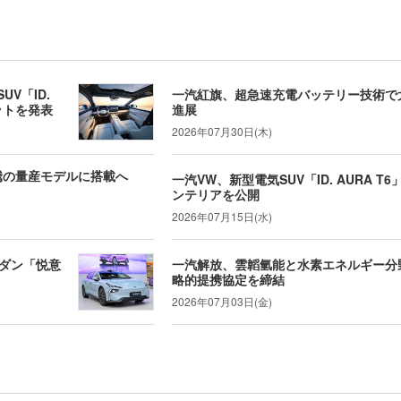
V「ID.
一汽紅旗、超急速充電バッテリー技術で
ットを発表
進展
2026年07月30日(木)
奔騰の量産モデルに搭載へ
一汽VW、新型電気SUV「ID. AURA T6
ンテリアを公開
2026年07月15日(水)
ダン「悦意
一汽解放、雲韜氫能と水素エネルギー分
略的提携協定を締結
2026年07月03日(金)