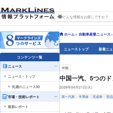
ホーム
自動車産業ニュース
ニューストップ
新着ニュ
コンテンツ一覧
ニュース
中国
ニュース・トップ
中国一汽、5つのド
先週のニュース30
2026年04月21日(火)
市場・技術レポート
第一汽車
半導体
完成車
部品
最新レポート