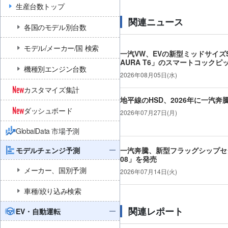
生産台数トップ
関連ニュース
各国のモデル別台数
モデル/メーカー/国 検索
一汽VW、EVの新型ミッドサイズSU
AURA T6」のスマートコックピ
機種別エンジン台数
2026年08月05日(水)
カスタマイズ集計
地平線のHSD、2026年に一汽
ダッシュボード
2026年07月27日(月)
GlobalData 市場予測
モデルチェンジ予測
一汽奔騰、新型フラッグシップセ
08」を発売
メーカー、国別予測
2026年07月14日(火)
車種/絞り込み検索
関連レポート
EV・自動運転