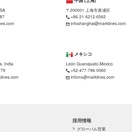
中国 (上海)
USA
〒200001 上海市黄浦区
87
+86-21-6212-6562
nes.com
infoshanghai@marklines.com
メキシコ
, India
León Guanajuato,Mexico
779
+52-477-796-0560
klines.com
infomx@marklines.com
採用情報
グローバル営業