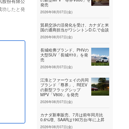
訊股份有限公
発売
成功したと発
2026年08月07日(金)
チドメイン統
貿易交渉の活発化を受け、カナダと米
国の通商担当がワシントンD.C.で会談
全の5つの機
2026年08月07日(金)
長城哈弗ブランド、PHVの
大型SUV「長城H10」を発
売
2026年08月07日(金)
江淮とファーウェイの共同
ブランド「尊界」、REEV
の新型フラッグシップ
MPV「V800」を発売
2026年08月07日(金)
カナダ新車販売、7月は前年同月比
0.6%増、SAARは190万台/年に上昇
2026年08月07日(金)