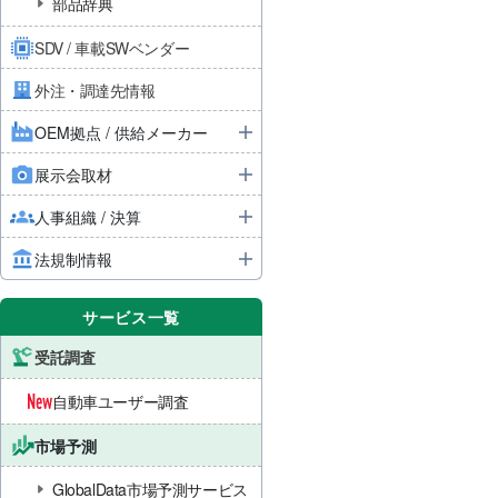
部品辞典
SDV / 車載SWベンダー
外注・調達先情報
OEM拠点 / 供給メーカー
展示会取材
人事組織 / 決算
法規制情報
サービス一覧
受託調査
自動車ユーザー調査
市場予測
GlobalData市場予測サービス