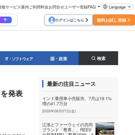
情報
サービス案内
ご利用料金
お問合せ
ユーザー登録
FAQ
Language
無料お試し登録
ログインはこちら
検索
国・政策
IT・ソフトウェア
最新の注目ニュース
」を発表
インド乗用車小売販売、7月は19.1%
増の41.7万台
2026年08月07日(金)
江淮とファーウェイの共同
ブランド「尊界」、REEV
の新型MPV「尊界V680」を