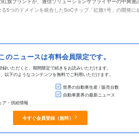
下の紅旗ブランドが、通信ソリューションサプライヤーの中興通
となる5つのドメインを統合したSoCチップ「紅旗1号」の開発に
ーのセントラルコンピューティングアーキテクチャ向けのマル
徴は、運転支援、スマートコックピット、車体制御、通信、安
し、コック....
このニュースは有料会員限定です。
登録いただくと、期間限定で続きをお読みいただけます。
に、以下のようなコンテンツを無料でご利用いただけます。
世界の自動車生産 / 販売台数
自動車業界の最新ニュース
シェア・供給情報
今すぐ会員登録（無料）