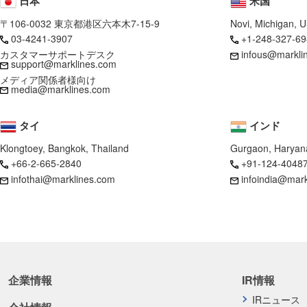
日本
米国
〒106-0032 東京都港区六本木7-15-9
Novi, Michigan, 
03-4241-3907
+1-248-327-69
カスタマーサポートデスク
infous@markli
support@marklines.com
メディア関係者様向け
media@marklines.com
タイ
インド
Klongtoey, Bangkok, Thailand
Gurgaon, Haryana
+66-2-665-2840
+91-124-4048
infothai@marklines.com
infoindia@mar
企業情報
IR情報
IRニュース