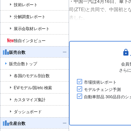
・中国一汽は4月16日、傘
技術レポート
司(ZTE)と共同で、中国初
分解調査レポート
表した。
・「紅旗1号」はスマートカ
展示会取材レポート
合プロセッサ。その技術的特
独自インタビュー
能ドメインを1つのチップに集約
販売台数
販売台数トップ
会員
さら
各国のモデル別台数
市場技術レポート
EV/モデル/国/etc 検索
モデルチェンジ予測
自動車部品 300品目の
カスタマイズ集計
ダッシュボード
生産台数