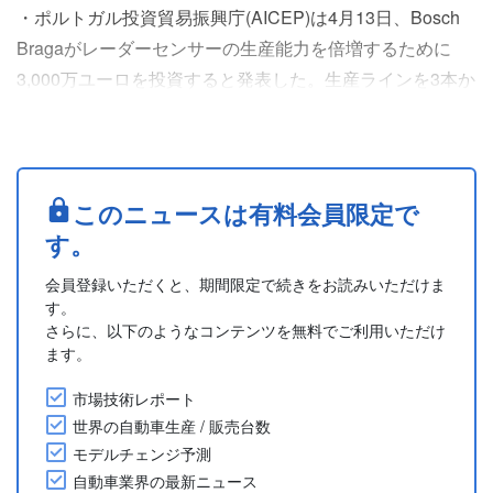
・ポルトガル投資貿易振興庁(AICEP)は4月13日、Bosch
Bragaがレーダーセンサーの生産能力を倍増するために
3,000万ユーロを投資すると発表した。生産ラインを3本か
ら6本に倍増する。今年から、この工場は年間1,000万個の
生産能力を持つBosch最大のレーダー生産工場となる。
(2026年4月13日付プレスリリースより)
....
このニュースは有料会員限定で
す。
会員登録いただくと、期間限定で続きをお読みいただけま
す。
さらに、以下のようなコンテンツを無料でご利用いただけ
ます。
市場技術レポート
世界の自動車生産 / 販売台数
モデルチェンジ予測
自動車業界の最新ニュース