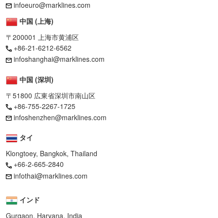
infoeuro@marklines.com
中国 (上海)
〒200001 上海市黄浦区
+86-21-6212-6562
infoshanghai@marklines.com
中国 (深圳)
〒51800 広東省深圳市南山区
+86-755-2267-1725
infoshenzhen@marklines.com
タイ
Klongtoey, Bangkok, Thailand
+66-2-665-2840
infothai@marklines.com
インド
Gurgaon, Haryana, India