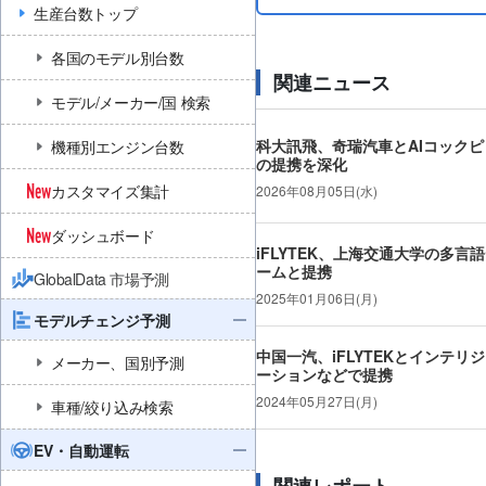
生産台数トップ
各国のモデル別台数
関連ニュース
モデル/メーカー/国 検索
科大訊飛、奇瑞汽車とAIコック
機種別エンジン台数
の提携を深化
カスタマイズ集計
2026年08月05日(水)
ダッシュボード
iFLYTEK、上海交通大学の多言
ームと提携
GlobalData 市場予測
2025年01月06日(月)
モデルチェンジ予測
中国一汽、iFLYTEKとインテリ
メーカー、国別予測
ーションなどで提携
2024年05月27日(月)
車種/絞り込み検索
EV・自動運転