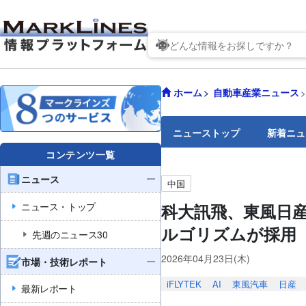
ホーム
自動車産業ニュース
ニューストップ
新着ニュ
コンテンツ一覧
ニュース
中国
ニュース・トップ
科大訊飛、東風日産
ルゴリズムが採用
先週のニュース30
2026年04月23日(木)
市場・技術レポート
iFLYTEK
AI
東風汽車
日産
最新レポート