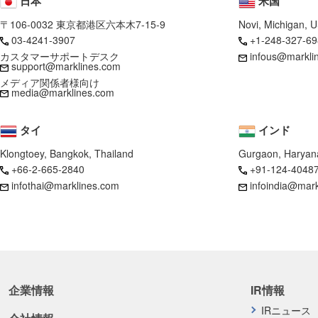
日本
米国
〒106-0032 東京都港区六本木7-15-9
Novi, Michigan, 
03-4241-3907
+1-248-327-69
カスタマーサポートデスク
infous@markli
support@marklines.com
メディア関係者様向け
media@marklines.com
タイ
インド
Klongtoey, Bangkok, Thailand
Gurgaon, Haryana
+66-2-665-2840
+91-124-4048
infothai@marklines.com
infoindia@mar
企業情報
IR情報
IRニュース