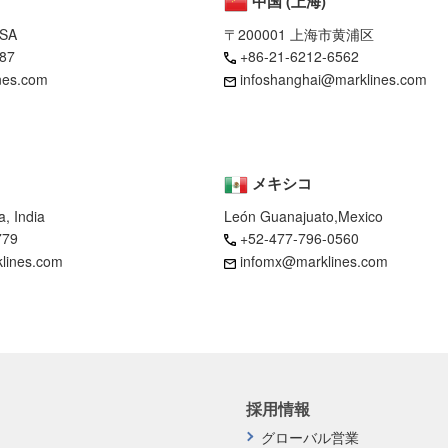
中国 (上海)
USA
〒200001 上海市黄浦区
87
+86-21-6212-6562
nes.com
infoshanghai@marklines.com
メキシコ
, India
León Guanajuato,Mexico
779
+52-477-796-0560
klines.com
infomx@marklines.com
採用情報
グローバル営業