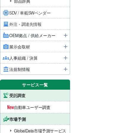
部品辞典
SDV / 車載SWベンダー
外注・調達先情報
OEM拠点 / 供給メーカー
展示会取材
人事組織 / 決算
法規制情報
サービス一覧
受託調査
自動車ユーザー調査
市場予測
GlobalData市場予測サービス