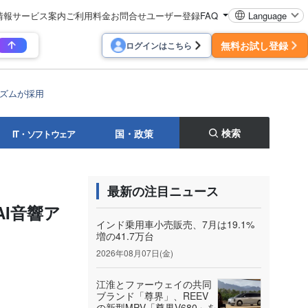
情報
サービス案内
ご利用料金
お問合せ
ユーザー登録
FAQ
Language
無料お試し登録
ログインはこちら
リズムが採用
検索
国・政策
IT・ソフトウェア
最新の注目ニュース
I音響ア
インド乗用車小売販売、7月は19.1%
増の41.7万台
2026年08月07日(金)
江淮とファーウェイの共同
ブランド「尊界」、REEV
の新型MPV「尊界V680」を