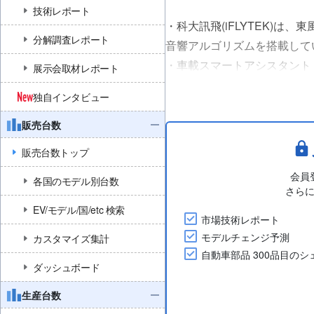
技術レポート
・科大訊飛(iFLYTEK)は
分解調査レポート
音響アルゴリズムを搭載して
・車載スマートアシスタント
展示会取材レポート
り自然な音声対話やワンフレ
独自インタビュー
・また、「NX8」には東風日
SOUND」を搭載し、Dolby At..
販売台数
販売台数トップ
会員
各国のモデル別台数
さら
EV/モデル/国/etc 検索
市場技術レポート
モデルチェンジ予測
カスタマイズ集計
自動車部品 300品目の
ダッシュボード
生産台数