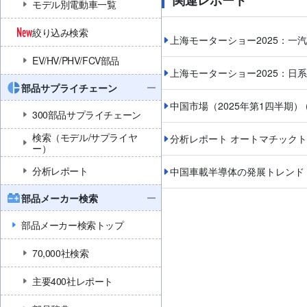
関連レポート
モデル別電動車一覧
絞り込み検索
上海モーターショー2025：一
EV/HV/PHV/FCV部品
上海モーターショー2025：日
部品サプライチェーン
中国市場（2025年第1四半期）
300部品サプライチェーン
検索（モデル/サプライヤ
分析レポート オートマチックトラ
ー）
分析レポート
中国車載半導体の発展トレンド
部品メーカー検索
部品メーカー検索トップ
70,000社検索
主要400社レポート