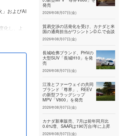
発売
火」およびAI
2026年08月07日(金)
貿易交渉の活発化を受け、カナダと米
度化し、よ
国の通商担当がワシントンD.C.で会談
2026年08月07日(金)
SAN
長城哈弗ブランド、PHVの
大型SUV「長城H10」を発
売
2026年08月07日(金)
江淮とファーウェイの共同
ブランド「尊界」、REEV
の新型フラッグシップ
MPV「V800」を発売
2026年08月07日(金)
カナダ新車販売、7月は前年同月比
0.6%増、SAARは190万台/年に上昇
2026年08月07日(金)