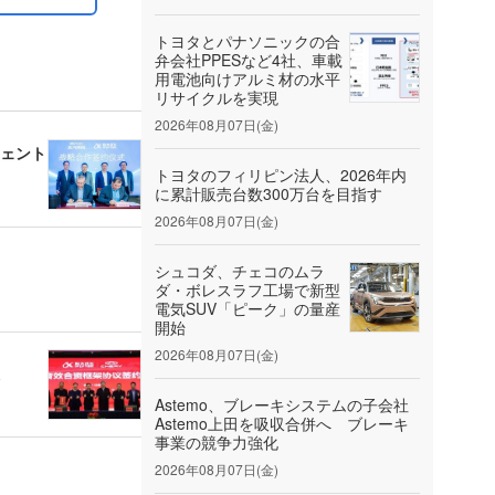
トヨタとパナソニックの合
弁会社PPESなど4社、車載
用電池向けアルミ材の水平
リサイクルを実現
2026年08月07日(金)
ジェント
トヨタのフィリピン法人、2026年内
に累計販売台数300万台を目指す
2026年08月07日(金)
シュコダ、チェコのムラ
ダ・ボレスラフ工場で新型
電気SUV「ピーク」の量産
開始
2026年08月07日(金)
Astemo、ブレーキシステムの子会社
Astemo上田を吸収合併へ ブレーキ
事業の競争力強化
2026年08月07日(金)