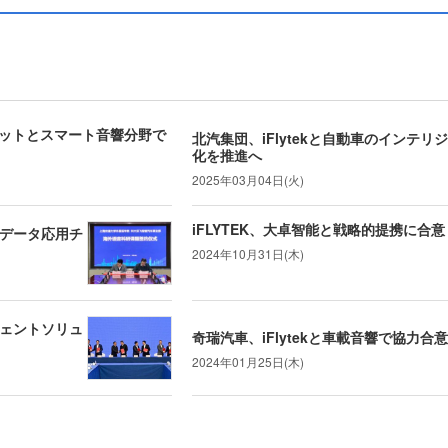
ピットとスマート音響分野で
北汽集団、iFlytekと自動車のインテリ
化を推進へ
2025年03月04日(火)
iFLYTEK、大卓智能と戦略的提携に合意
語データ応用チ
2024年10月31日(木)
ジェントソリュ
奇瑞汽車、iFlytekと車載音響で協力合意
2024年01月25日(木)