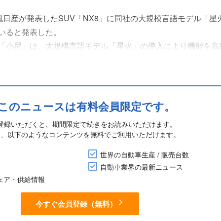
、東風日産が発表したSUV「NX8」に同社の大規模言語モデル「星
いると発表した。
「小尼」は、大規模言語モデル「星火」の導入により機能を高
ーズでの車両制御に対応する。
産と科大訊飛が共同開発した25スピーカーの音響システム「NIS
..
このニュースは有料会員限定です。
登録いただくと、期間限定で続きをお読みいただけます。
に、以下のようなコンテンツを無料でご利用いただけます。
世界の自動車生産 / 販売台数
自動車業界の最新ニュース
シェア・供給情報
今すぐ会員登録（無料）