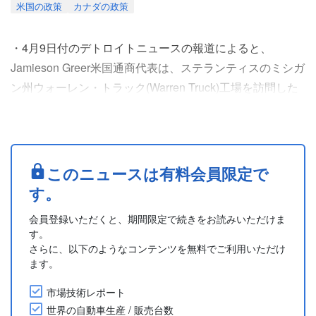
米国の政策
カナダの政策
・4月9日付のデトロイトニュースの報道によると、
Jamieson Greer米国通商代表は、ステランティスのミシガ
ン州ウォーレン・トラック(Warren Truck)工場を訪問した
際、最近米国で施行されたデータ規制と市場原理が相まっ
て、中国製車両の米国市場への参入を阻むだろうと述べ
た。このデータ規制は、コネクテッドカーが米国居住者の
情報を収集する能力に関する安全保障上の懸念から、バイ
このニュースは有料会員限定で
デン政権下の2025年1月に採択されたもので、米国....
す。
会員登録いただくと、期間限定で続きをお読みいただけま
す。
さらに、以下のようなコンテンツを無料でご利用いただけ
ます。
市場技術レポート
世界の自動車生産 / 販売台数