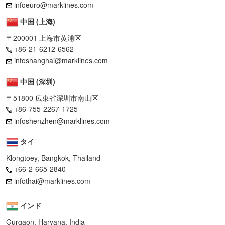
infoeuro@marklines.com
中国 (上海)
〒200001 上海市黄浦区
+86-21-6212-6562
infoshanghai@marklines.com
中国 (深圳)
〒51800 広東省深圳市南山区
+86-755-2267-1725
infoshenzhen@marklines.com
タイ
Klongtoey, Bangkok, Thailand
+66-2-665-2840
infothai@marklines.com
インド
Gurgaon, Haryana, India