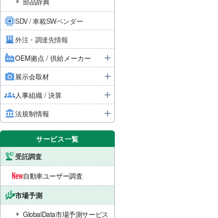
部品辞典
SDV / 車載SWベンダー
外注・調達先情報
OEM拠点 / 供給メーカー
展示会取材
人事組織 / 決算
法規制情報
サービス一覧
受託調査
自動車ユーザー調査
市場予測
GlobalData市場予測サービス