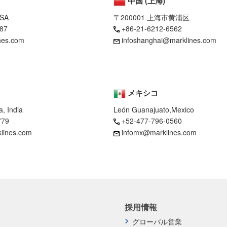
中国 (上海)
USA
〒200001 上海市黄浦区
87
+86-21-6212-6562
nes.com
infoshanghai@marklines.com
メキシコ
, India
León Guanajuato,Mexico
779
+52-477-796-0560
klines.com
infomx@marklines.com
採用情報
グローバル営業