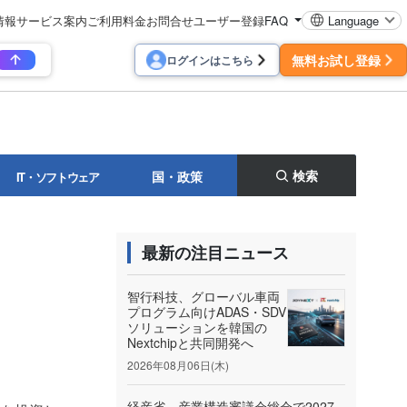
情報
サービス案内
ご利用料金
お問合せ
ユーザー登録
FAQ
Language
無料お試し登録
ログインはこちら
検索
国・政策
IT・ソフトウェア
最新の注目ニュース
智行科技、グローバル車両
プログラム向けADAS・SDV
ソリューションを韓国の
Nextchipと共同開発へ
2026年08月06日(木)
経産省、産業構造審議会総会で2027