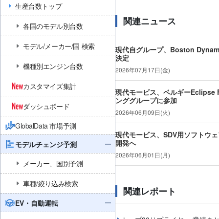
生産台数トップ
関連ニュース
各国のモデル別台数
モデル/メーカー/国 検索
現代自グループ、Boston Dyn
決定
機種別エンジン台数
2026年07月17日(金)
カスタマイズ集計
現代モービス、ベルギーEclipse F
ンググループに参加
ダッシュボード
2026年06月09日(火)
GlobalData 市場予測
現代モービス、SDV用ソフトウ
開発へ
モデルチェンジ予測
2026年06月01日(月)
メーカー、国別予測
車種/絞り込み検索
関連レポート
EV・自動運転