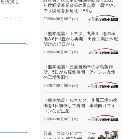
ソを投資し、
年度経済産業政策の重点案 原油やナ
フサ調達を多角化 AXも
らのイニシ
2026年08月06日(木)
〈熊本地震〉トヨタ、九州3工場の稼
、電子部品や
働を6日1直から再開 田原工場は休暇
明けの17日から
2026年08月06日(木)
〈熊本地震〉三菱自動車の水島製作
所、5日から稼働再開 アイシン九州
の工場復旧で
2026年08月06日(木)
〈熊本地震〉ルネサス、川尻工場の稼
働を1日前倒しで再開 車載向けマイ
コンなど生産
2026年08月06日(木)
日産、コロンビアで「キャ
シュカイ e‑POWER」の航