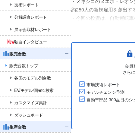
・メキシコのヌエボ・レオン
技術レポート
約250人の新規雇用を創出す
分解調査レポート
・今回の投資は、自動運転車
アティブのために、短期的にさ
展示会取材レポート
・Pesqueríaで操業す
独自インタビュー
バッテリーシス....
販売台数
販売台数トップ
会員
さら
各国のモデル別台数
市場技術レポート
EV/モデル/国/etc 検索
モデルチェンジ予測
自動車部品 300品目の
カスタマイズ集計
ダッシュボード
生産台数