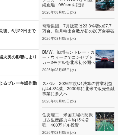
続距離1,980kmを記録
2026年08月05日(水)
奇瑞集団、7月販売は23.3%増の27.7
後、6月22日まで
万台、単月輸出台数が初の20万台突破
2026年08月05日(水)
BMW、加州モントレー・カ
場火災の影響により
ー・ウィークでコンセプト
カー2モデルを北米初公開へ
2026年08月05日(水)
よるブレーキ誤作動
スバル、2026年度Q1決算の営業利益
は44.3%減、2030年に北米で販売金融
事業に参入へ
2026年08月05日(水)
住友理工、米国工場の防振
ゴム生産能力を約15%増
強 460万ドル投資
2026年08月05日(水)