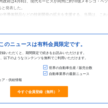
州政府は4月8日、現代モービスが同州に約10億メキシコ・ペ
ると発表した。
や半導体部品などの技術開発の拡大を支援する。当局は、これ
らに5,000万ドルが投入される予定であると明らかにした。
る現代モービスは、車両モジュール、シャシー、安全システムのほか
このニュースは有料会員限定です。
登録いただくと、期間限定で続きをお読みいただけます。
に、以下のようなコンテンツを無料でご利用いただけます。
世界の自動車生産 / 販売台数
自動車業界の最新ニュース
シェア・供給情報
今すぐ会員登録（無料）