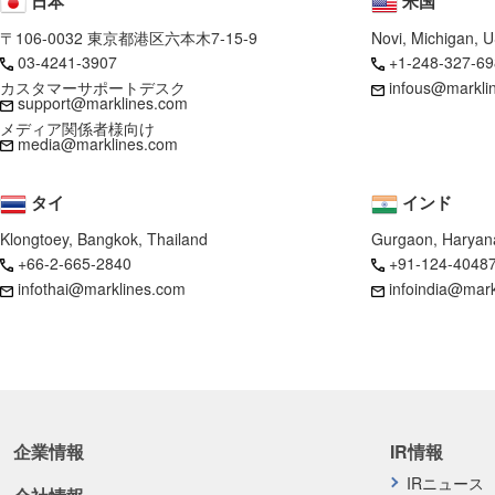
日本
米国
〒106-0032 東京都港区六本木7-15-9
Novi, Michigan, 
03-4241-3907
+1-248-327-69
カスタマーサポートデスク
infous@markli
support@marklines.com
メディア関係者様向け
media@marklines.com
タイ
インド
Klongtoey, Bangkok, Thailand
Gurgaon, Haryana
+66-2-665-2840
+91-124-4048
infothai@marklines.com
infoindia@mar
企業情報
IR情報
IRニュース