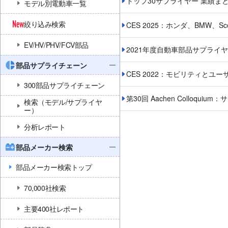
トップ30サプライヤー 業績ま
モデル別電動車一覧
絞り込み検索
CES 2025：ホンダ、BMW、Sc
EV/HV/PHV/FCV部品
2021年度自動車部品サプライ
部品サプライチェーン
CES 2022：モビリティと
300部品サプライチェーン
第30回 Aachen Colloqu
検索（モデル/サプライヤ
ー）
分析レポート
部品メーカー検索
部品メーカー検索トップ
70,000社検索
主要400社レポート