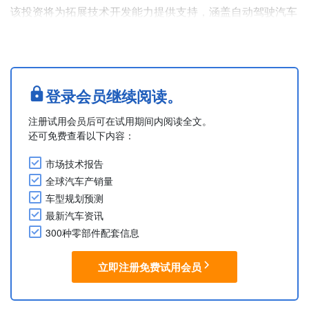
该投资将为拓展技术开发能力提供支持，涵盖自动驾驶汽车
及半导体元件等领域。墨西哥当局透露，预计近期还将为这
些举措追加投资5,000万美元。
现代摩比斯在Pesquería开展业务，除汽车模块、底盘和安
全系统外，还生产电子元件和电池系统。该公司已在该州进
登录会员继续阅读。
行了大量投资，拥有超4,000名员工。
注册试用会员后可在试用期间内阅读全文。
该项目是现代摩比斯长期举措的一部分，旨在....
还可免费查看以下内容：
市场技术报告
全球汽车产销量
车型规划预测
最新汽车资讯
300种零部件配套信息
立即注册免费试用会员