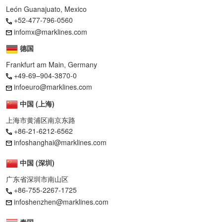
León Guanajuato, Mexico
+52-477-796-0560
infomx@marklines.com
德国
Frankfurt am Main, Germany
+49-69–904-3870-0
infoeuro@marklines.com
中国 (上海)
上海市黄浦区南京东路
+86-21-6212-6562
infoshanghai@marklines.com
中国 (深圳)
广东省深圳市南山区
+86-755-2267-1725
infoshenzhen@marklines.com
泰国