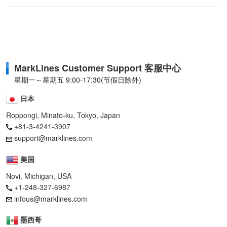
MarkLines Customer Support 客服中心
星期一～星期五 9:00-17:30(节假日除外)
日本
Roppongi, Minato-ku, Tokyo, Japan
+81-3-4241-3907
support@marklines.com
美国
Novi, Michigan, USA
+1-248-327-6987
infous@marklines.com
墨西哥