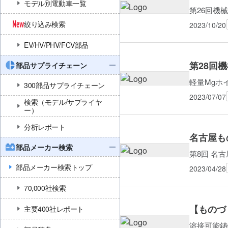
モデル別電動車一覧
第26回機
絞り込み検索
2023/10/20
EV/HV/PHV/FCV部品
第28回
部品サプライチェーン
軽量Mgホ
300部品サプライチェーン
2023/07/07
検索（モデル/サプライヤ
ー）
分析レポート
名古屋も
部品メーカー検索
第8回 名
部品メーカー検索トップ
2023/04/28
70,000社検索
【ものづ
主要400社レポート
溶接可能鋳