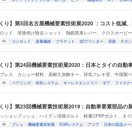
くり】第5回名古屋機械要素技術展2020 ：コスト低減
ロッド、溶接焼け除去ショット、熱鍛異形レバー、クロスカービー
コンロッド
炭素繊維
ブラケット
3Dプリンター
溶接
チタン
くり】第24回機械要素技術展2020：日本とタイの自動
プレス、カシュー材料、高耐久加飾キー、排気フレキ管、中国製
ベアリング
排気システム
キーレスエントリー
ギア
ファスナ
くり】第23回機械要素技術展2019：自動車要素部品の
ッションブッシュ、ハイテン溶接ボルト、軽量CFRPボルト、タ
ブシュ
機械要素技術展
EGRシステム
アジア
日本の部品メー