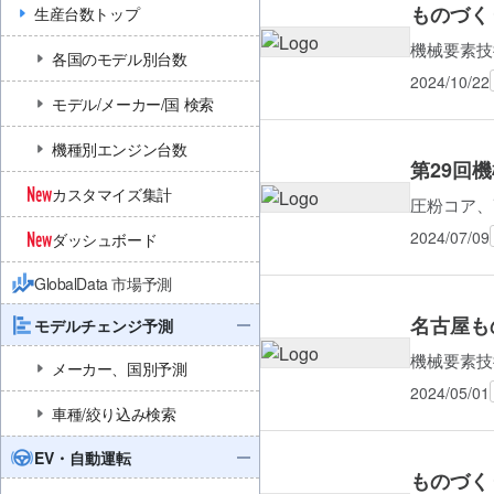
ものづく
生産台数トップ
機械要素技
各国のモデル別台数
2024/10/22
モデル/メーカー/国 検索
機種別エンジン台数
第29回
カスタマイズ集計
圧粉コア、
2024/07/09
ダッシュボード
GlobalData 市場予測
名古屋も
モデルチェンジ予測
機械要素技
メーカー、国別予測
2024/05/01
車種/絞り込み検索
EV・自動運転
ものづく