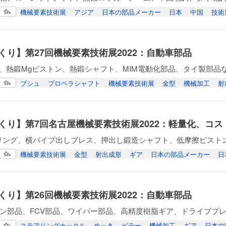
機械要素技術展
アジア
日本の部品メーカー
日本
中国
技術
くり】第27回機械要素技術展2022：自動車部品
品、熱鍛Mgピストン、熱鍛シャフト、MIM電動化部品、タイ製部品
ブシュ
プロペラシャフト
機械要素技術展
金型
機械加工
射
くり】第7回名古屋機械要素技術展2022：軽量化、コ
リング、横パイプ出しプレス、押出し鍛造シャフト、低摩擦ピストン
機械要素技術展
金型
射出成形
ギア
日本の部品メーカー
日
くり】第26回機械要素技術展2022：自動車部品
ン部品、FCV部品、ワイパー部品、高精度樹脂ギア、ドライブプレ
ステアリングナックル
めっき
ピラー
機械加工
ギア
日本の