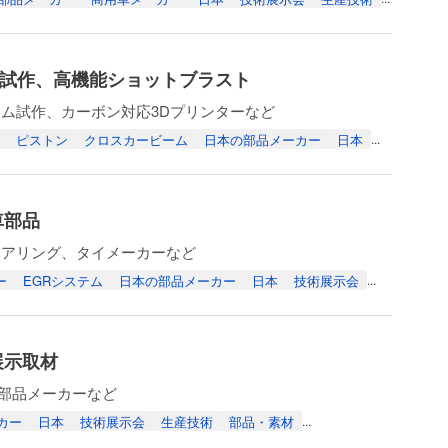
、試作、高機能ショットブラスト
ム試作、カーボン対応3Dプリンターなど
ピストン
クロスカービーム
日本の部品メーカー
日本
...
車部品
ベアリング、タイメーカーなど
ー
EGRシステム
日本の部品メーカー
日本
技術展示会
...
展示取材
イ部品メーカーなど
カー
日本
技術展示会
生産技術
部品・素材
...