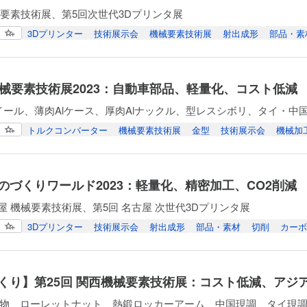
械要素技術展、第5回次世代3Dプリンタ展
3Dプリンター
技術展示会
機械要素技術展
射出成形
部品・素
機械要素技術展2023：自動車部品、軽量化、コスト低減
イール、薄肉Alケース、厚肉Alナックル、型レスシボリ、タイ・中
トルクコンバーター
機械要素技術展
金型
技術展示会
機械加
のづくりワールド2023：軽量化、精密加工、CO2削減
古屋 機械要素技術展、第5回 名古屋 次世代3Dプリンタ展
3Dプリンター
技術展示会
射出成形
部品・素材
切削
カーボ
くり】第25回 関西機械要素技術展：コスト低減、アジ
物、ローレットナット、熱鍛ロッカーアーム、中国現調、タイ現