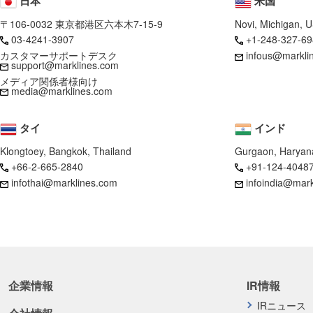
日本
米国
〒106-0032 東京都港区六本木7-15-9
Novi, Michigan, 
03-4241-3907
+1-248-327-69
カスタマーサポートデスク
infous@markli
support@marklines.com
メディア関係者様向け
media@marklines.com
タイ
インド
Klongtoey, Bangkok, Thailand
Gurgaon, Haryana
+66-2-665-2840
+91-124-4048
infothai@marklines.com
infoindia@mar
企業情報
IR情報
IRニュース