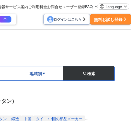
情報
サービス案内
ご利用料金
お問合せ
ユーザー登録
FAQ
Language
無料お試し登録
ログインはこちら
地域別
検索
チタン）
タン
鍛造
中国
タイ
中国の部品メーカー
...