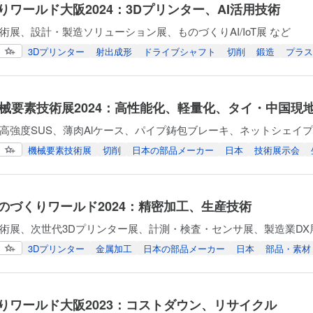
りワールド大阪2024：3Dプリンター、AI活用技術
術展、設計・製造ソリューション展、ものづくりAI/IoT展 など
3Dプリンター
射出成形
ドライブシャフト
切削
鍛造
プラス
機械要素技術展2024：高性能化、軽量化、タイ・中国現
高強度SUS、薄肉Alケース、パイプ鋳包ブレーキ、ネットシェイ
機械要素技術展
切削
日本の部品メーカー
日本
技術展示会
のづくりワールド2024：精密加工、生産技術
術展、次世代3Dプリンター展、計測・検査・センサ展、製造業DX
3Dプリンター
金属加工
日本の部品メーカー
日本
部品・素材
りワールド大阪2023：コストダウン、リサイクル