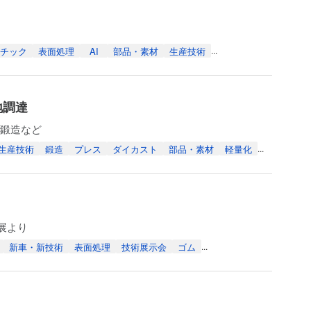
チック
表面処理
AI
部品・素材
生産技術
...
地調達
プ鍛造など
生産技術
鍛造
プレス
ダイカスト
部品・素材
軽量化
...
展より
新車・新技術
表面処理
技術展示会
ゴム
...