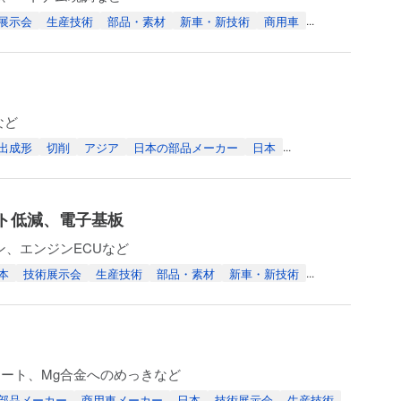
展示会
生産技術
部品・素材
新車・新技術
商用車
...
など
出成形
切削
アジア
日本の部品メーカー
日本
...
スト低減、電子基板
、エンジンECUなど
本
技術展示会
生産技術
部品・素材
新車・新技術
...
ート、Mg合金へのめっきなど
部品メーカー
商用車メーカー
日本
技術展示会
生産技術
...