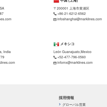
中国 (上海)
USA
〒200001 上海市黄浦区
87
+86-21-6212-6562
nes.com
infoshanghai@marklines.com
メキシコ
, India
León Guanajuato,Mexico
779
+52-477-796-0560
klines.com
infomx@marklines.com
採用情報
グローバル営業