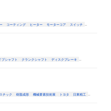
ー
コーティング
ヒーター
モーターコア
スイッチ
...
イブシャフト
クランクシャフト
ディスクブレーキ
...
スチック
樹脂成形
機械要素技術展
トヨタ
日東精工
...