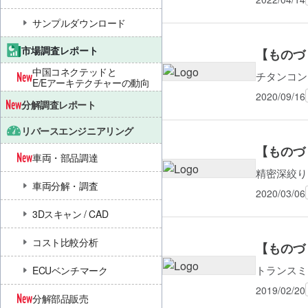
サンプルダウンロード
市場調査レポート
【ものづ
中国コネクテッドと
チタンコン
E/Eアーキテクチャーの動向
2020/09/16
分解調査レポート
リバースエンジニアリング
【ものづ
車両・部品調達
精密深絞り
車両分解・調査
2020/03/06
3Dスキャン / CAD
コスト比較分析
【ものづ
トランスミ
ECUベンチマーク
2019/02/20
分解部品販売