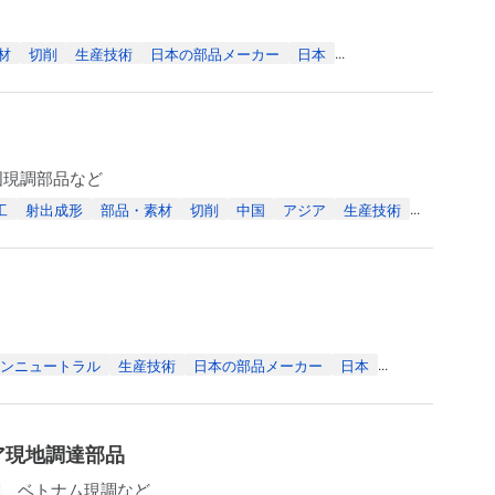
材
切削
生産技術
日本の部品メーカー
日本
...
国現調部品など
工
射出成形
部品・素材
切削
中国
アジア
生産技術
...
ンニュートラル
生産技術
日本の部品メーカー
日本
...
ア現地調達部品
調、ベトナム現調など