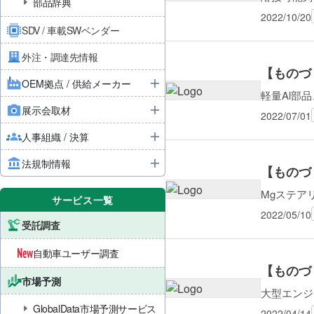
部品辞典
2022/10/20
SDV / 車載SWベンダー
外注・調達先情報
【ものづ
OEM拠点 / 供給メーカー
軽量Al部
展示会取材
2022/07/01
人事組織 / 決算
法規制情報
【ものづ
Mgステア
サービス一覧
2022/05/10
受託調査
自動車ユーザー調査
【ものづ
市場予測
大型エンジ
GlobalData市場予測サービス
2022/04/14