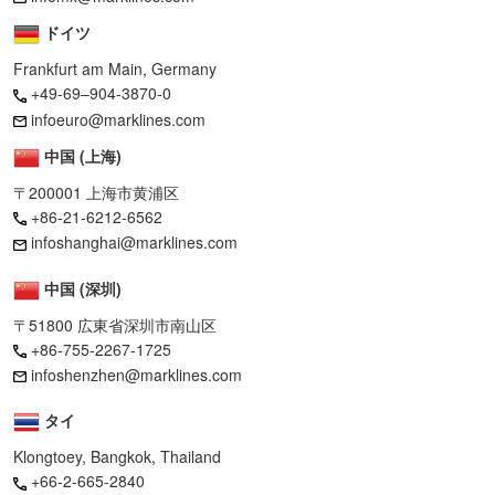
ドイツ
Frankfurt am Main, Germany
+49-69–904-3870-0
infoeuro@marklines.com
中国 (上海)
〒200001 上海市黄浦区
+86-21-6212-6562
infoshanghai@marklines.com
中国 (深圳)
〒51800 広東省深圳市南山区
+86-755-2267-1725
infoshenzhen@marklines.com
タイ
Klongtoey, Bangkok, Thailand
+66-2-665-2840