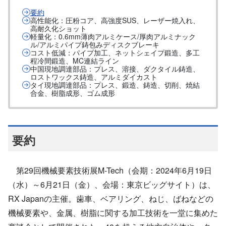
要約
高性能化：圧粉コア、高強度SUS、レーザー焼入れ、
高耐久化ショット
軽量化：0.6mm薄肉アルミケース/厚肉アルミナック
ル/アルミパイプ鋳包みディスクブレーキ
コスト低減：パイプ加工、ネットシェイプ鍛造、多工
程冷間鍛造、MC連結ライン
中国現地調達部品：プレス、溶接、ダクタイル鋳造、
ロストワックス鋳造、アルミダイカスト
タイ現地調達部品：プレス、鍛造、鋳造、切削、焼結
合金、樹脂成形、ゴム成形
要約
第29回機械要素技術展M-Tech（会期：2024年6月19日
（水）～6月21日（金）、会場：東京ビッグサイト）は、
RX Japanの主催。歯車、ベアリング、ねじ、ばねなどの
機械要素や、金属、樹脂に関する加工技術を一堂に集めた