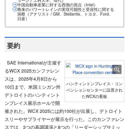
ョージア工科大学、現代）
中国自動車産業に対する西側の視点（Intel）
将来のパワートレインの実現可能性と受容性に関する
洞察（アナリスト / GM、Stellantis、トヨタ、Ford、
日産）
要約
SAE Internationalが主催す
るWCX 2025カンファレン
スは、2025年4月8日から
ハンティントンプレイス・コン
10日まで、米国ミシガン州
ベンションセンターに設置され
デトロイトのハンティント
たWCXの看板
ンプレイス展示ホールで開
催された。WCX 2025には約100社が出展し、デトロイト
スリーやサプライヤーが展示を行った。このカンファレン
スでは、3つの基調講演と8つの「リーダーシップサミッ