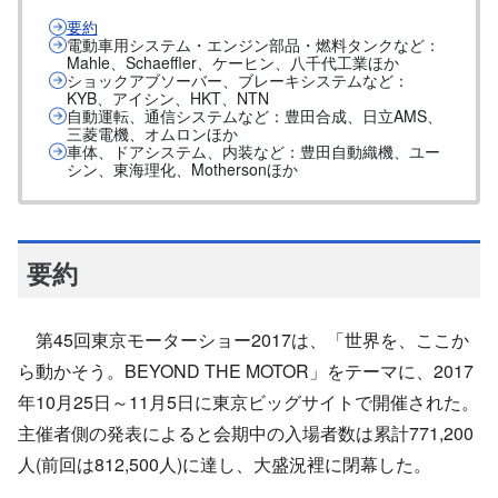
要約
電動車用システム・エンジン部品・燃料タンクなど：
Mahle、Schaeffler、ケーヒン、八千代工業ほか
ショックアブソーバー、ブレーキシステムなど：
KYB、アイシン、HKT、NTN
自動運転、通信システムなど：豊田合成、日立AMS、
三菱電機、オムロンほか
車体、ドアシステム、内装など：豊田自動織機、ユー
シン、東海理化、Mothersonほか
要約
第45回東京モーターショー2017は、「世界を、ここか
ら動かそう。BEYOND THE MOTOR」をテーマに、2017
年10月25日～11月5日に東京ビッグサイトで開催された。
主催者側の発表によると会期中の入場者数は累計771,200
人(前回は812,500人)に達し、大盛況裡に閉幕した。