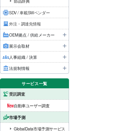
部品辞典
SDV / 車載SWベンダー
外注・調達先情報
OEM拠点 / 供給メーカー
展示会取材
人事組織 / 決算
法規制情報
サービス一覧
受託調査
自動車ユーザー調査
市場予測
GlobalData市場予測サービス