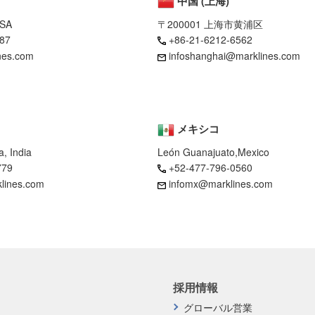
中国 (上海)
USA
〒200001 上海市黄浦区
87
+86-21-6212-6562
nes.com
infoshanghai@marklines.com
メキシコ
, India
León Guanajuato,Mexico
779
+52-477-796-0560
klines.com
infomx@marklines.com
採用情報
グローバル営業