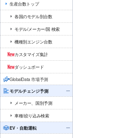
生産台数トップ
各国のモデル別台数
モデル/メーカー/国 検索
機種別エンジン台数
カスタマイズ集計
ダッシュボード
GlobalData 市場予測
モデルチェンジ予測
メーカー、国別予測
車種/絞り込み検索
EV・自動運転