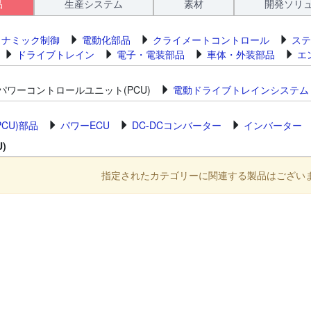
品
生産システム
素材
開発ソリ
イナミック制御
電動化部品
クライメートコントロール
ステ
ドライブトレイン
電子・電装部品
車体・外装部品
エ
パワーコントロールユニット(PCU)
電動ドライブトレインシステム
CU)部品
パワーECU
DC-DCコンバーター
インバーター
)
指定されたカテゴリーに関連する製品はござい