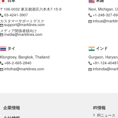
日本
米国
〒106-0032 東京都港区六本木7-15-9
Novi, Michigan, 
03-4241-3907
+1-248-327-69
カスタマーサポートデスク
infous@markli
support@marklines.com
メディア関係者様向け
media@marklines.com
タイ
インド
Klongtoey, Bangkok, Thailand
Gurgaon, Haryana
+66-2-665-2840
+91-124-4048
infothai@marklines.com
infoindia@mar
企業情報
IR情報
IRニュース