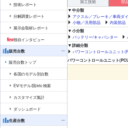
加工技術
部
技術レポート
中分類
分解調査レポート
アクスル／ブレーキ／車両ダ
小物／汎用部品
内装部品
展示会取材レポート
小分類
バッテリー/キャパシター
独自インタビュー
詳細分類
販売台数
パワーコントロールユニット(P
パワーコントロールユニット(PCU
販売台数トップ
各国のモデル別台数
EV/モデル/国/etc 検索
カスタマイズ集計
ダッシュボード
生産台数