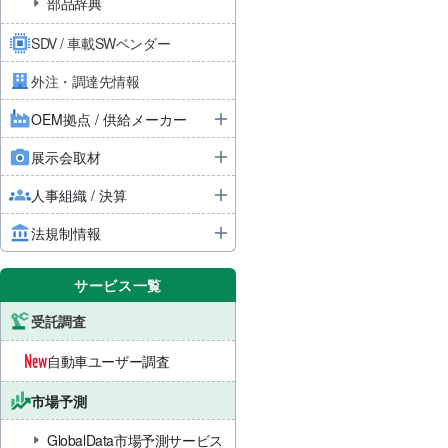
部品辞典
SDV / 車載SWベンダー
外注・調達先情報
OEM拠点 / 供給メーカー
展示会取材
人事組織 / 決算
法規制情報
サービス一覧
受託調査
自動車ユーザー調査
市場予測
GlobalData市場予測サービス