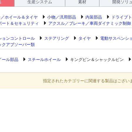
品
生産システム
素材
開発ソリ
ン／ホイール＆タイヤ
小物／汎用部品
内装部品
ドライブト
ポート＆セキュリティ
アクスル／ブレーキ／車両ダイナミック制御
ションコントロール
ステアリング
タイヤ
電動サスペンシ
ックアブソーバー類
イール部品
スチールホイール
キングピン＆シャックルピン
指定されたカテゴリーに関連する製品はござい