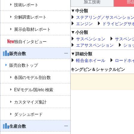
加工技術
部
技術レポート
中分類
分解調査レポート
ステアリング／サスペンショ
エンジン
ドライビングサ
展示会取材レポート
小分類
サスペンション
サスペン
独自インタビュー
エアサスペンション
ショ
販売台数
詳細分類
軽合金ホイール
ロードホ
販売台数トップ
キングピン＆シャックルピン
各国のモデル別台数
EV/モデル/国/etc 検索
カスタマイズ集計
ダッシュボード
生産台数