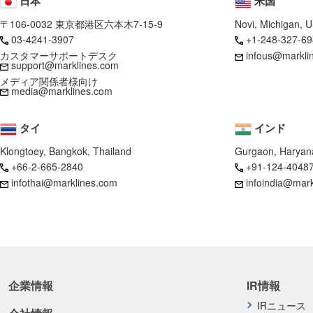
日本
米国
〒106-0032 東京都港区六本木7-15-9
Novi, Michigan, 
03-4241-3907
+1-248-327-69
カスタマーサポートデスク
infous@markli
support@marklines.com
メディア関係者様向け
media@marklines.com
タイ
インド
Klongtoey, Bangkok, Thailand
Gurgaon, Haryana
+66-2-665-2840
+91-124-4048
infothai@marklines.com
infoindia@mar
企業情報
IR情報
IRニュース