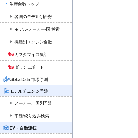
生産台数トップ
各国のモデル別台数
モデル/メーカー/国 検索
機種別エンジン台数
カスタマイズ集計
ダッシュボード
GlobalData 市場予測
モデルチェンジ予測
メーカー、国別予測
車種/絞り込み検索
EV・自動運転