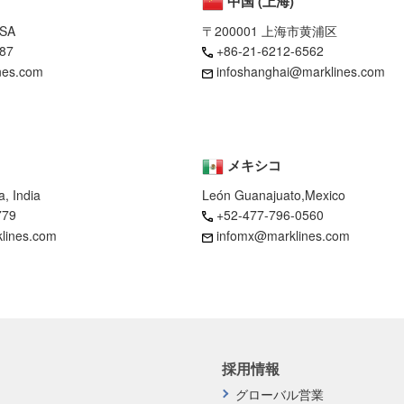
中国 (上海)
USA
〒200001 上海市黄浦区
87
+86-21-6212-6562
nes.com
infoshanghai@marklines.com
メキシコ
, India
León Guanajuato,Mexico
779
+52-477-796-0560
klines.com
infomx@marklines.com
採用情報
グローバル営業