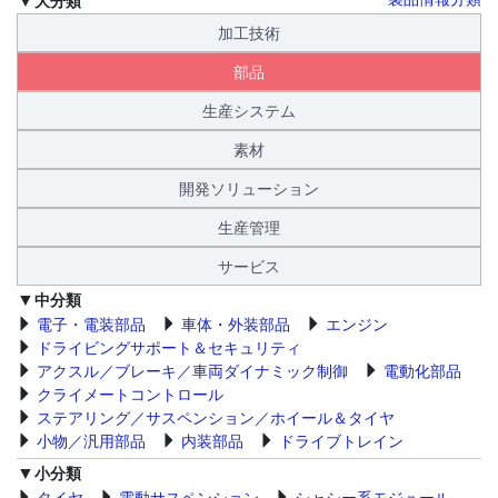
加工技術
部品
生産システム
素材
開発ソリューション
生産管理
サービス
中分類
電子・電装部品
車体・外装部品
エンジン
ドライビングサポート＆セキュリティ
アクスル／ブレーキ／車両ダイナミック制御
電動化部品
クライメートコントロール
ステアリング／サスペンション／ホイール＆タイヤ
小物／汎用部品
内装部品
ドライブトレイン
小分類
タイヤ
電動サスペンション
シャシー系モジュール