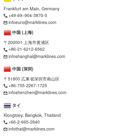
Frankfurt am Main, Germany
+49-69–904-3870-0
infoeuro@marklines.com
中国 (上海)
〒200001 上海市黄浦区
+86-21-6212-6562
infoshanghai@marklines.com
中国 (深圳)
〒51800 広東省深圳市南山区
+86-755-2267-1725
infoshenzhen@marklines.com
タイ
Klongtoey, Bangkok, Thailand
+66-2-665-2840
infothai@marklines.com