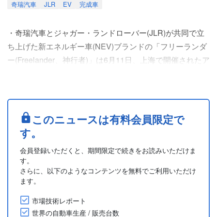
奇瑞汽車
JLR
EV
完成車
・奇瑞汽車とジャガー・ランドローバー(JLR)が共同で立
ち上げた新エネルギー車(NEV)ブランドの「フリーランダ
ー(Freelander、神行者)」は6月11日、上海で開催されたア
ブダビ投資フォーラムにおいて、電気SUV「フリーランダ
ー8 (神行者8)」を公開した。今回の公開は、アラブ首長国
連邦(UAE)のアブダビ(Abu Dhabi)における中東ブランド立
ち上げ準備を進めている中で行われた。
このニュースは有料会員限定で
・Freelander Interna....
す。
会員登録いただくと、期間限定で続きをお読みいただけま
す。
さらに、以下のようなコンテンツを無料でご利用いただけ
ます。
市場技術レポート
世界の自動車生産 / 販売台数