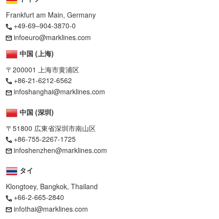
Frankfurt am Main, Germany
+49-69–904-3870-0
infoeuro@marklines.com
中国 (上海)
〒200001 上海市黄浦区
+86-21-6212-6562
infoshanghai@marklines.com
中国 (深圳)
〒51800 広東省深圳市南山区
+86-755-2267-1725
infoshenzhen@marklines.com
タイ
Klongtoey, Bangkok, Thailand
+66-2-665-2840
infothai@marklines.com