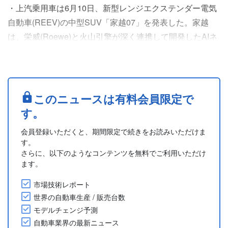
・上汽乗用車は6月10日、新型レンジエクステンダー電気
自動車(REEV)の中型SUV「家越07」を発表した。家越
は、栄威(Roewe)と火山引擎が深く連携して開発したAIネ
イティブなモデルシリーズである。
・車体サイズは、全長4,900mm、全幅1,910mm、全高
1,745/1,753mmで、ホイールベースは2,908mm。
・パワートレインには、最高出力72kWのエンジンと、最
このニュースは有料会員限定で
高出力162kWの駆動モーターを搭載する。容量32.....
す。
会員登録いただくと、期間限定で続きをお読みいただけま
す。
さらに、以下のようなコンテンツを無料でご利用いただけ
ます。
市場技術レポート
世界の自動車生産 / 販売台数
モデルチェンジ予測
自動車業界の最新ニュース