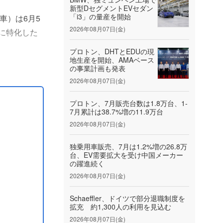
新型DセグメントEVセダン
「i3」の量産を開始
越野車）は6月5
2026年08月07日(金)
に特化した
プロトン、DHTとEDUの現
ンテリジェ
地生産を開始、AMAベース
の事業計画も発表
..
2026年08月07日(金)
プロトン、7月販売台数は1.8万台、1-
7月累計は38.7%増の11.9万台
2026年08月07日(金)
独乗用車販売、7月は1.2%増の26.8万
台、EV需要拡大を受け中国メーカー
の躍進続く
2026年08月07日(金)
Schaeffler、ドイツで部分退職制度を
拡充 約1,300人の利用を見込む
2026年08月07日(金)