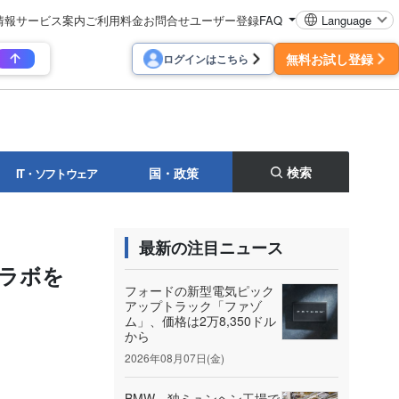
情報
サービス案内
ご利用料金
お問合せ
ユーザー登録
FAQ
Language
無料お試し登録
ログインはこちら
検索
国・政策
IT・ソフトウェア
最新の注目ニュース
ラボを
フォードの新型電気ピック
アップトラック「ファゾ
ム」、価格は2万8,350ドル
から
2026年08月07日(金)
BMW、独ミュンヘン工場で