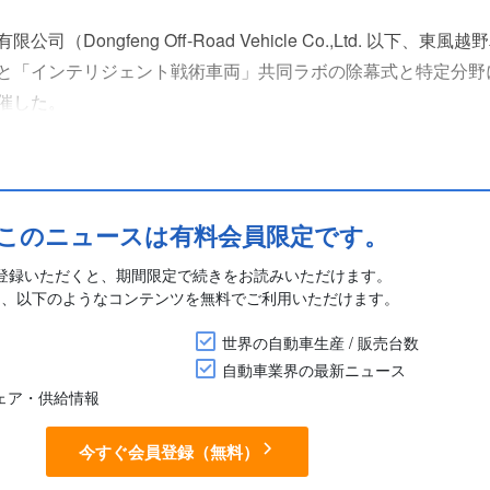
Dongfeng Off-Road Vehicle Co.,Ltd. 以下、東風
と「インテリジェント戦術車両」共同ラボの除幕式と特定分野
催した。
ト戦術車両分野における重要コア技術の研究開発に注力し、イ
、協調制御、大規模モデル応用などの分野で共同研究を行い、..
このニュースは有料会員限定です。
登録いただくと、期間限定で続きをお読みいただけます。
に、以下のようなコンテンツを無料でご利用いただけます。
世界の自動車生産 / 販売台数
自動車業界の最新ニュース
シェア・供給情報
今すぐ会員登録（無料）