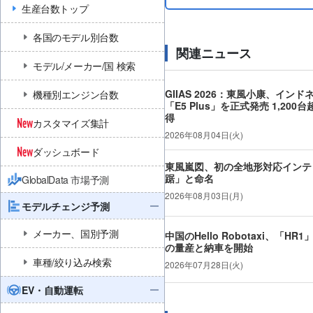
生産台数トップ
各国のモデル別台数
関連ニュース
モデル/メーカー/国 検索
GIIAS 2026：東風小康、インド
機種別エンジン台数
「E5 Plus」を正式発売 1,20
得
カスタマイズ集計
2026年08月04日(火)
ダッシュボード
東風嵐図、初の全地形対応インテ
踞」と命名
GlobalData 市場予測
2026年08月03日(月)
モデルチェンジ予測
メーカー、国別予測
中国のHello Robotaxi、「H
の量産と納車を開始
車種/絞り込み検索
2026年07月28日(火)
EV・自動運転