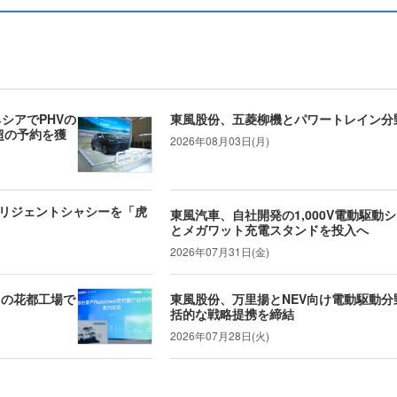
ネシアでPHVの
東風股份、五菱柳機とパワートレイン分
0台超の予約を獲
2026年08月03日(月)
リジェントシャシーを「虎
東風汽車、自社開発の1,000V電動駆動
とメガワット充電スタンドを投入へ
2026年07月31日(金)
R1」の花都工場で
東風股份、万里揚とNEV向け電動駆動分
括的な戦略提携を締結
2026年07月28日(火)