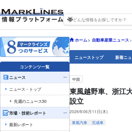
ホーム
自動車産業ニュース
ニューストップ
新着ニュ
コンテンツ一覧
ニュース
中国
ニュース・トップ
東風越野車、浙江
設立
先週のニュース30
2026年06月11日(木)
市場・技術レポート
東風汽車
完成車
最新レポート