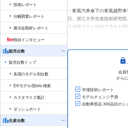
技術レポート
・東風汽車傘下の東風越野車有限公司（
分解調査レポート
日、浙江大学先進技術研究院
大規模モデル技術交流会を開
展示会取材レポート
・共同ラボはインテリジェン
独自インタビュー
ントセンシング、自律意思決定
販売台数
販売台数トップ
会員
各国のモデル別台数
さら
EV/モデル/国/etc 検索
市場技術レポート
モデルチェンジ予測
カスタマイズ集計
自動車部品 300品目の
ダッシュボード
生産台数