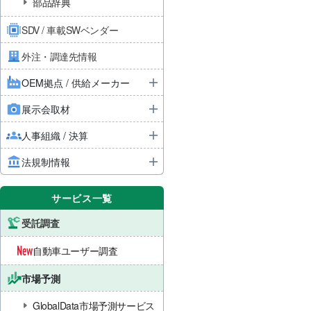
部品辞典
SDV / 車載SWベンダー
外注・調達先情報
OEM拠点 / 供給メーカー
展示会取材
人事組織 / 決算
法規制情報
サービス一覧
受託調査
自動車ユーザー調査
市場予測
GlobalData市場予測サービス