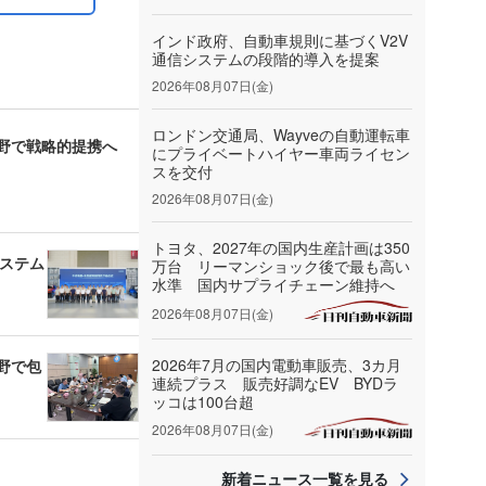
インド政府、自動車規則に基づくV2V
通信システムの段階的導入を提案
2026年08月07日(金)
ロンドン交通局、Wayveの自動運転車
野で戦略的提携へ
にプライベートハイヤー車両ライセン
スを交付
2026年08月07日(金)
トヨタ、2027年の国内生産計画は350
システム
万台 リーマンショック後で最も高い
水準 国内サプライチェーン維持へ
2026年08月07日(金)
2026年7月の国内電動車販売、3カ月
野で包
連続プラス 販売好調なEV BYDラ
ッコは100台超
2026年08月07日(金)
新着ニュース一覧を見る