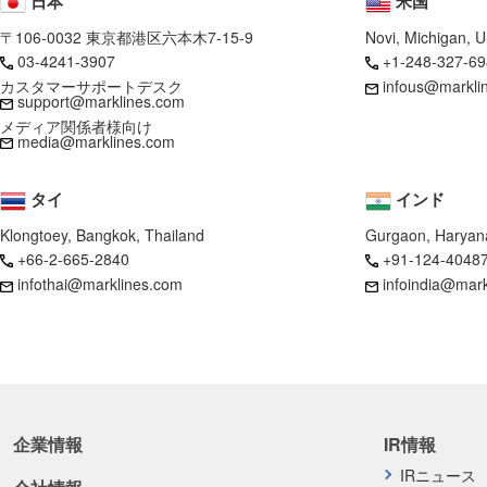
日本
米国
〒106-0032 東京都港区六本木7-15-9
Novi, Michigan, 
03-4241-3907
+1-248-327-69
カスタマーサポートデスク
infous@markli
support@marklines.com
メディア関係者様向け
media@marklines.com
タイ
インド
Klongtoey, Bangkok, Thailand
Gurgaon, Haryana
+66-2-665-2840
+91-124-4048
infothai@marklines.com
infoindia@mar
企業情報
IR情報
IRニュース