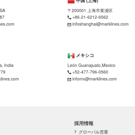
中国 (上海)
USA
〒200001 上海市黄浦区
87
+86-21-6212-6562
nes.com
infoshanghai@marklines.com
メキシコ
, India
León Guanajuato,Mexico
779
+52-477-796-0560
klines.com
infomx@marklines.com
採用情報
グローバル営業