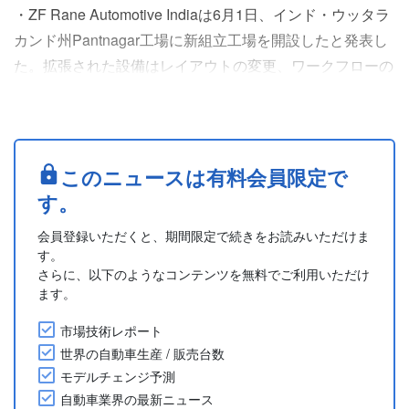
・ZF Rane Automotive Indiaは6月1日、インド・ウッタラ
カンド州Pantnagar工場に新組立工場を開設したと発表し
た。拡張された設備はレイアウトの変更、ワークフローの
合理化、組立能力の強化を実現している。工場開設にあた
りTata Motors Commercial Vehiclesと Ashok Leylandの幹
部が開所式に出席した。
(2026年6月1日付ソーシャルメディアより)
このニュースは有料会員限定で
....
す。
会員登録いただくと、期間限定で続きをお読みいただけま
す。
さらに、以下のようなコンテンツを無料でご利用いただけ
ます。
市場技術レポート
世界の自動車生産 / 販売台数
モデルチェンジ予測
自動車業界の最新ニュース