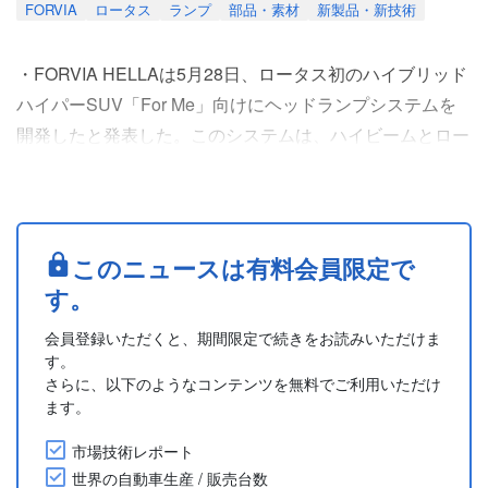
FORVIA
ロータス
ランプ
部品・素材
新製品・新技術
・FORVIA HELLAは5月28日、ロータス初のハイブリッド
ハイパーSUV「For Me」向けにヘッドランプシステムを
開発したと発表した。このシステムは、ハイビームとロー
ビーム、コーナリングランプ、アダプティブフロントライ
ティングシステムをコンパクトなパッケージに統合したも
の。FORVIA HELLAはハイビームヘッドランプシステム
とロービームヘッドランプシステムの開発と供給を担当
このニュースは有料会員限定で
し、HELLA BHAP Lightingがデイ....
す。
会員登録いただくと、期間限定で続きをお読みいただけま
す。
さらに、以下のようなコンテンツを無料でご利用いただけ
ます。
市場技術レポート
世界の自動車生産 / 販売台数